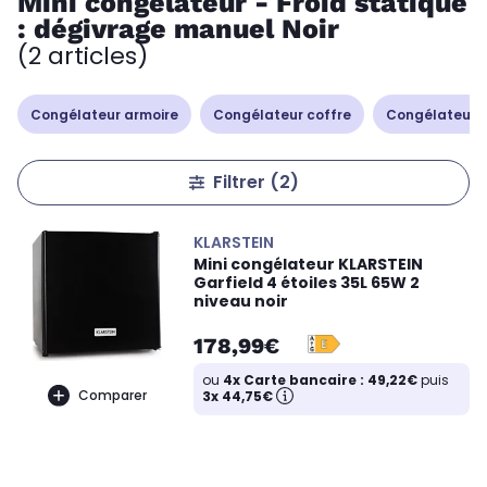
Mini congélateur - Froid statique
: dégivrage manuel Noir
(2 articles)
Congélateur armoire
Congélateur coffre
Congélateur 
Filtrer
(2)
KLARSTEIN
Mini congélateur KLARSTEIN
Garfield 4 étoiles 35L 65W 2
niveau noir
178,99€
ou
4x Carte bancaire : 49,22€
puis
Comparer
3x 44,75€