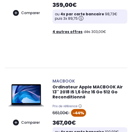
359,00€
Comparer
ou
4x par carte bancaire
98,73€
puis 3x 89,75
4 autres offres
dès 303,00€
MACBOOK
Ordinateur Apple MACBOOK Air
13'' 2018 i5 1,6 Ghz 16 Go 512 Go
Reconditionné
Prix de référence
oldPrice
661,00€
-44%
367,00€
Comparer
ou
4x par carte bancaire
100,93€