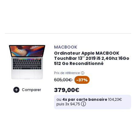
MACBOOK
Ordinateur Apple MACBOOK
TouchBar 13'' 2019 i5 2,4Ghz 16Go
512 Go Reconditionné
Prix de référence
oldPrice
605,00€
-37%
379,00€
Comparer
ou
4x par carte bancaire
104,23€
puis 3x 94,75