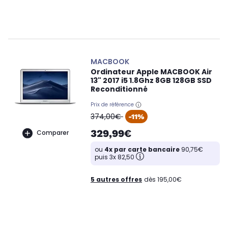
MACBOOK
Ordinateur Apple MACBOOK Air
13" 2017 i5 1.8Ghz 8GB 128GB SSD
Reconditionné
Prix de référence
oldPrice
374,00€
-11%
329,99€
Comparer
ou
4x par carte bancaire
90,75€
puis 3x 82,50
5 autres offres
dès 195,00€