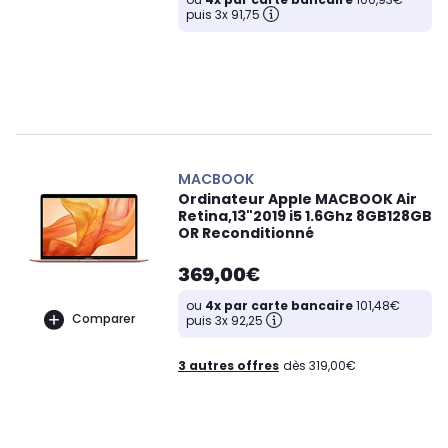
puis 3x 91,75
MACBOOK
Ordinateur Apple MACBOOK Air
Retina,13"2019 i5 1.6Ghz 8GB128GB
OR Reconditionné
369,00€
ou
4x par carte bancaire
101,48€
Comparer
puis 3x 92,25
3 autres offres
dès 319,00€