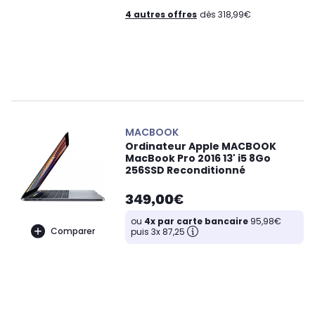
4 autres offres
dès 318,99€
MACBOOK
Ordinateur Apple MACBOOK
MacBook Pro 2016 13' i5 8Go
256SSD Reconditionné
349,00€
ou
4x par carte bancaire
95,98€
Comparer
puis 3x 87,25