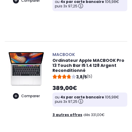
Comparer
ou
4x par carte bancaire
106,98€
puis 3x 97,25
MACBOOK
Ordinateur Apple MACBOOK Pro
13 Touch Bar I5 1.4 128 Argent
Reconditionné
3,8/5
(5)
389,00€
Comparer
ou
4x par carte bancaire
106,98€
puis 3x 97,25
3 autres offres
dès 331,00€