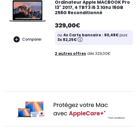
Ordinateur Apple MACBOOK Pro
13" 2017, 4 TBT3 i5 3.1Ghz 16GB
256G Reconditionné
329,00€
ou
4x Carte bancaire : 90,48€
puis
Comparer
3x 82,25€
2 autres offres
dès 329,00€