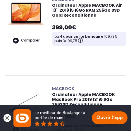
Ordinateur Apple MACBOOK Air
13'' 2019 i5 16Go RAM 256Go SSD
Gold Reconditionné
399,00€
ou
4x par carte bancaire
109,73€
Comparer
puis 3x 99,75
MACBOOK
Ordinateur Apple MACBOOK
MacBook Pro 2019 13' i5 8Go
256SSD Reconditionné
Le meilleur de Boulanger à 
399,00€
Ouvrir l'app
portée de main !
ou
4x par carte bancaire
109,73€
Comparer
puis 3x 99,75