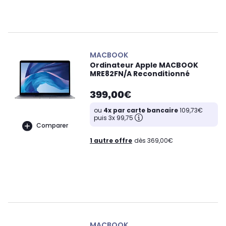
MACBOOK
Ordinateur Apple MACBOOK
MRE82FN/A Reconditionné
399,00€
ou
4x par carte bancaire
109,73€
puis 3x 99,75
Comparer
1 autre offre
dès 369,00€
MACBOOK