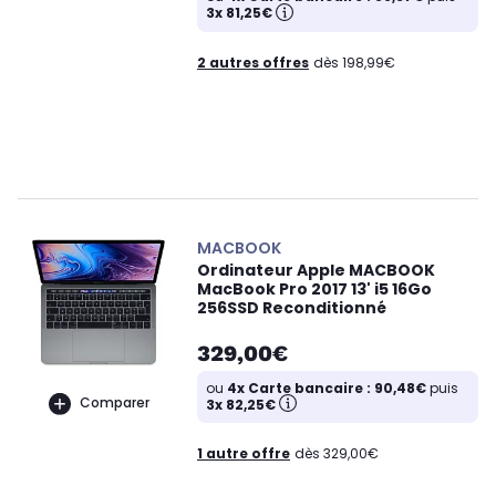
3x 81,25€
2 autres offres
dès 198,99€
MACBOOK
Ordinateur Apple MACBOOK
MacBook Pro 2017 13' i5 16Go
256SSD Reconditionné
329,00€
ou
4x Carte bancaire : 90,48€
puis
Comparer
3x 82,25€
1 autre offre
dès 329,00€