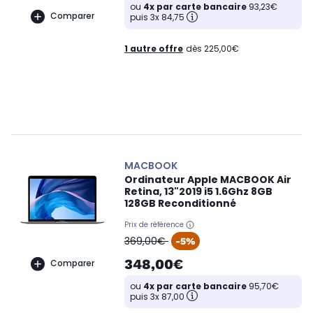
ou
4x par carte bancaire
93,23€
Comparer
puis 3x 84,75
1 autre offre
dès 225,00€
MACBOOK
Ordinateur Apple MACBOOK Air
Retina, 13"2019 i5 1.6Ghz 8GB
128GB Reconditionné
Prix de référence
oldPrice
369,00€
-5%
348,00€
Comparer
ou
4x par carte bancaire
95,70€
puis 3x 87,00