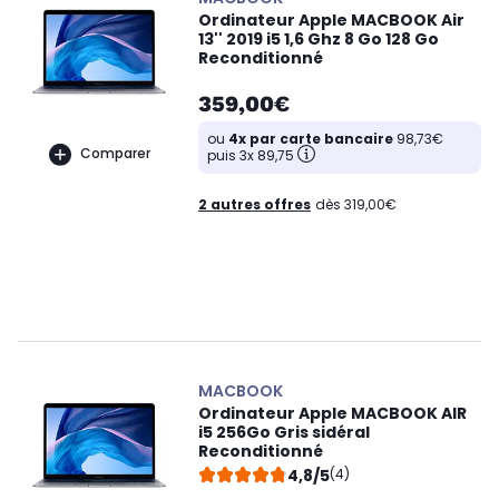
Ordinateur Apple MACBOOK Air
13'' 2019 i5 1,6 Ghz 8 Go 128 Go
Reconditionné
359,00€
ou
4x par carte bancaire
98,73€
Comparer
puis 3x 89,75
2 autres offres
dès 319,00€
MACBOOK
Ordinateur Apple MACBOOK AIR
i5 256Go Gris sidéral
Reconditionné
4,8/5
(4)