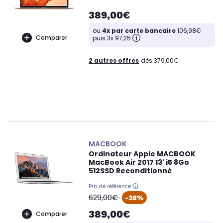
389,00€
ou
4x par carte bancaire
106,98€
Comparer
puis 3x 97,25
2 autres offres
dès 379,00€
MACBOOK
Ordinateur Apple MACBOOK
MacBook Air 2017 13' i5 8Go
512SSD Reconditionné
Prix de référence
oldPrice
629,00€
-38%
389,00€
Comparer