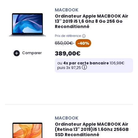
MACBOOK
Ordinateur Apple MACBOOK Air
13'' 2019 i5 1,6 Ghz 8 Go 256 Go
Reconditionné
Prix de référence
oldPrice
650,00€
-40%
389,00€
Comparer
ou
4x par carte bancaire
106,98€
puis 3x 97,25
MACBOOK
Ordinateur Apple MACBOOK Air
(Retina 13" 2019)i5 1.6Ghz 256GB
SSD Reconditionné