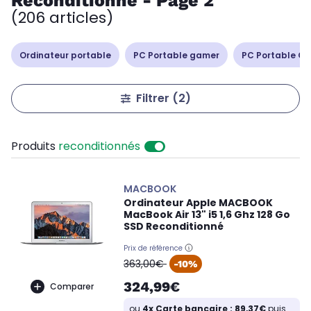
Reconditionné - Page 2
(206 articles)
Ordinateur portable
PC Portable gamer
PC Portable Cop
Filtrer
(2)
Produits
reconditionnés
MACBOOK
Ordinateur Apple MACBOOK
MacBook Air 13" i5 1,6 Ghz 128 Go
SSD Reconditionné
Prix de référence
oldPrice
363,00€
-10%
324,99€
Comparer
ou
4x Carte bancaire : 89,37€
puis