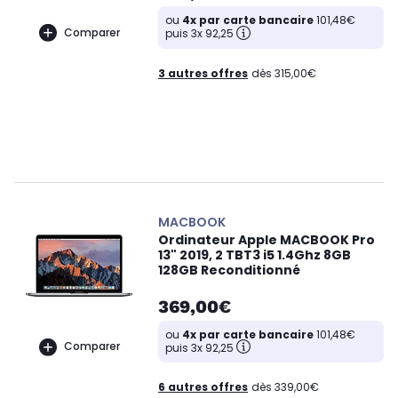
ou
4x par carte bancaire
101,48€
Comparer
puis 3x 92,25
3 autres offres
dès 315,00€
MACBOOK
Ordinateur Apple MACBOOK Pro
13" 2019, 2 TBT3 i5 1.4Ghz 8GB
128GB Reconditionné
369,00€
ou
4x par carte bancaire
101,48€
Comparer
puis 3x 92,25
6 autres offres
dès 339,00€