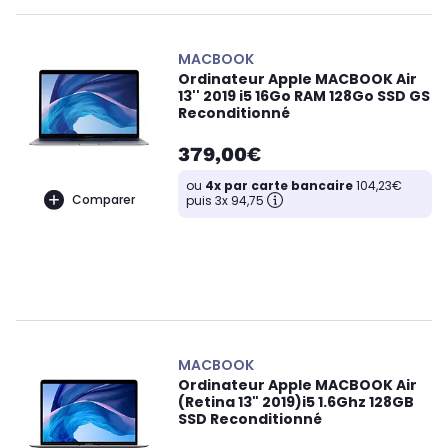
MACBOOK
Ordinateur Apple MACBOOK Air
13'' 2019 i5 16Go RAM 128Go SSD GS
Reconditionné
379,00€
ou
4x par carte bancaire
104,23€
Comparer
puis 3x 94,75
MACBOOK
Ordinateur Apple MACBOOK Air
(Retina 13" 2019)i5 1.6Ghz 128GB
SSD Reconditionné