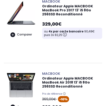
MACBOOK
Ordinateur Apple MACBOOK
MacBook Pro 2017 13' i5 8Go
256SSD Reconditionné
329,00€
ou
4x par carte bancaire
90,48€
Comparer
puis 3x 82,25
MACBOOK
Ordinateur Apple MACBOOK
MacBook Air 2018 13' i5 8Go
256SSD Reconditionné
Prix de référence
oldPrice
369,00€
-10%