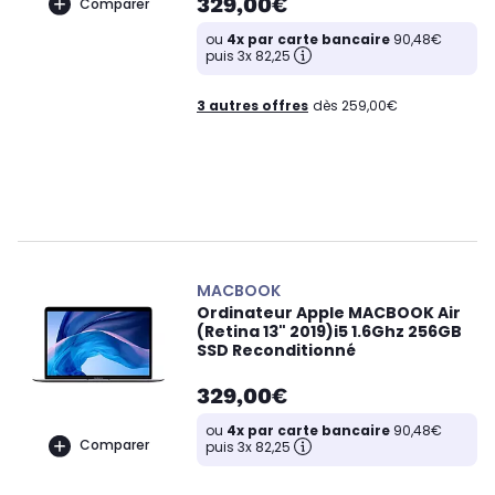
329,00€
Comparer
ou
4x par carte bancaire
90,48€
puis 3x 82,25
3 autres offres
dès 259,00€
MACBOOK
Ordinateur Apple MACBOOK Air
(Retina 13" 2019)i5 1.6Ghz 256GB
SSD Reconditionné
329,00€
ou
4x par carte bancaire
90,48€
Comparer
puis 3x 82,25