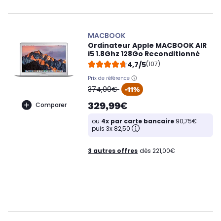
MACBOOK
Ordinateur Apple MACBOOK AIR
i5 1.8Ghz 128Go Reconditionné
4,7/5
(107)
Prix de référence
oldPrice
374,00€
-11%
329,99€
Comparer
ou
4x par carte bancaire
90,75€
puis 3x 82,50
3 autres offres
dès 221,00€