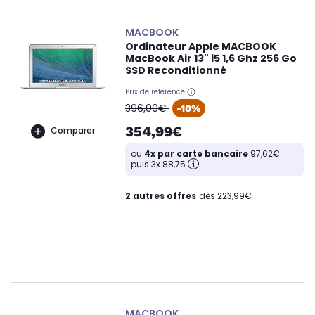
MACBOOK
Ordinateur Apple MACBOOK
MacBook Air 13" i5 1,6 Ghz 256 Go
SSD Reconditionné
Prix de référence
oldPrice
396,00€
-10%
354,99€
Comparer
ou
4x par carte bancaire
97,62€
puis 3x 88,75
2 autres offres
dès 223,99€
MACBOOK