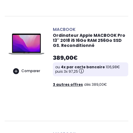
MACBOOK
Ordinateur Apple MACBOOK Pro
13'' 2018 i5 16Go RAM 256Go SSD
GS. Reconditionné
389,00€
ou
4x par carte bancaire
106,98€
Comparer
puis 3x 97,25
3 autres offres
dès 389,00€