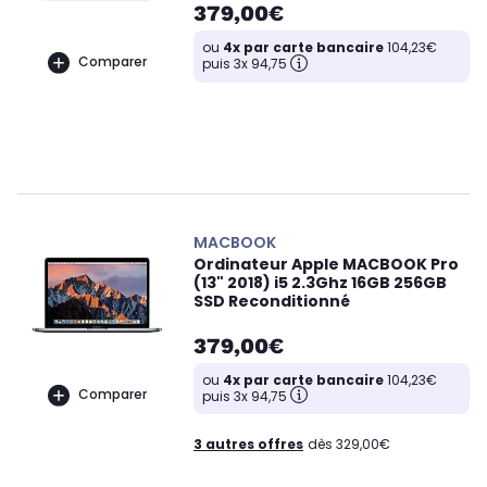
379,00€
ou
4x par carte bancaire
104,23€
Comparer
puis 3x 94,75
MACBOOK
Ordinateur Apple MACBOOK Pro
(13" 2018) i5 2.3Ghz 16GB 256GB
SSD Reconditionné
379,00€
ou
4x par carte bancaire
104,23€
Comparer
puis 3x 94,75
3 autres offres
dès 329,00€