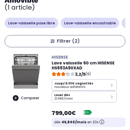
Amovible
(1 article)
Lave-vaisselle pose libre
Lave-vaisselle encastrable
La
Filtrer
(2)
HISENSE
Lave vaisselle 60 cm HISENSE
HS693A90XAD
3,2/5
(9)
Jusqu'à
90€
cagnottés
nouveaux adhérents
Louer dès
Comparer
21,49€/mois
799,00€
dès
46,84€/mois
en 20x