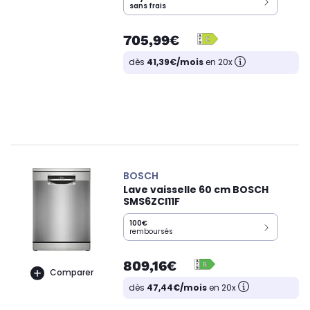
sans frais
705,99€
dès
41,39€/mois
en 20x
BOSCH
Lave vaisselle 60 cm BOSCH
SMS6ZCI11F
100€
remboursés
809,16€
Comparer
dès
47,44€/mois
en 20x