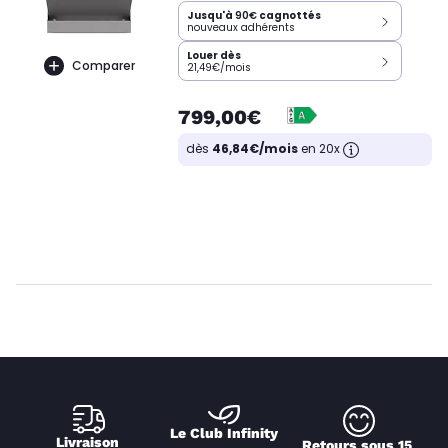
Jusqu'à
90€
cagnottés
nouveaux adhérents
Louer dès
Comparer
21,49€/mois
799,00€
dès
46,84€/mois
en 20x
Le Club Infinity
Livraison 
Retours sous 15 