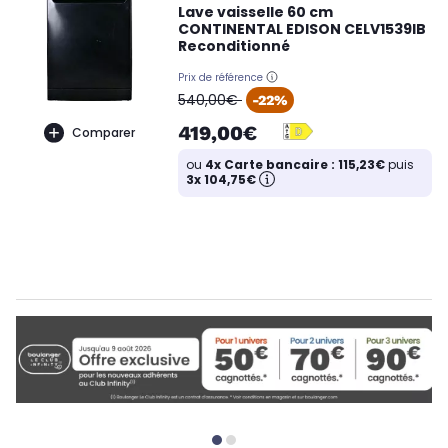
Lave vaisselle 60 cm
CONTINENTAL EDISON CELV1539IB
Reconditionné
Prix de référence
oldPrice
540,00€
-22%
419,00€
Comparer
ou
4x Carte bancaire : 115,23€
puis
3x 104,75€