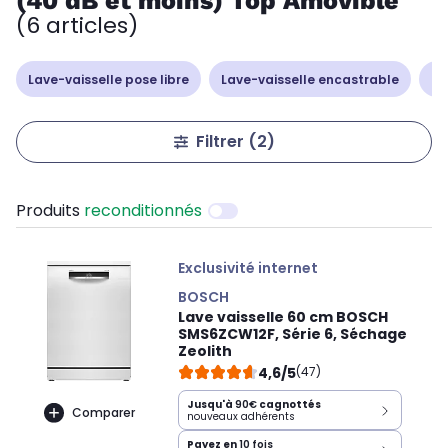
(40 dB et moins) Top Amovible
(6 articles)
Lave-vaisselle pose libre
Lave-vaisselle encastrable
La
Filtrer
(2)
Produits
reconditionnés
Exclusivité internet
BOSCH
Lave vaisselle 60 cm BOSCH
SMS6ZCW12F, Série 6, Séchage
Zeolith
4,6/5
(47)
Jusqu'à
90€
cagnottés
Comparer
nouveaux adhérents
Payez en
10 fois