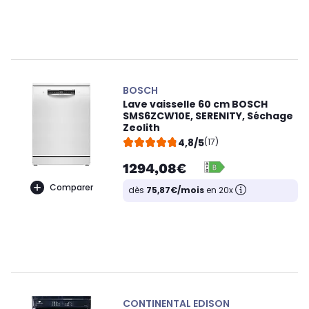
BOSCH
Lave vaisselle 60 cm BOSCH
SMS6ZCW10E, SERENITY, Séchage
Zeolith
4,8/5
(17)
1294,08€
Comparer
dès
75,87€/mois
en 20x
CONTINENTAL EDISON