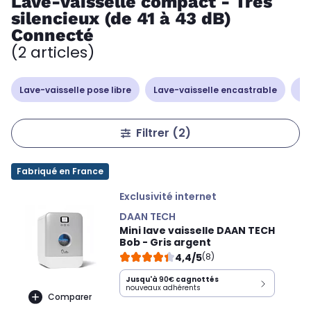
Lave-vaisselle compact - Très
silencieux (de 41 à 43 dB)
Connecté
(2 articles)
Lave-vaisselle pose libre
Lave-vaisselle encastrable
La
Filtrer
(2)
Fabriqué en France
Exclusivité internet
DAAN TECH
Mini lave vaisselle DAAN TECH
Bob - Gris argent
4,4/5
(8)
Jusqu'à
90€
cagnottés
nouveaux adhérents
Comparer