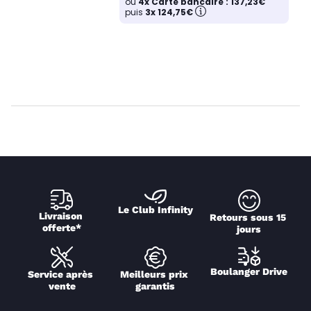
ou
4x Carte bancaire : 137,23€
puis
3x 124,75€
Le Club Infinity
Livraison 
Retours sous 15 
offerte*
jours
Boulanger Drive
Service après 
Meilleurs prix 
vente
garantis