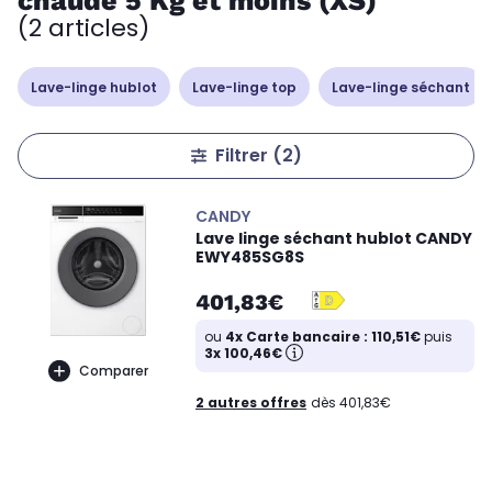
chaude 5 Kg et moins (XS)
(2 articles)
Lave-linge hublot
Lave-linge top
Lave-linge séchant
Filtrer
(2)
CANDY
Lave linge séchant hublot CANDY
EWY485SG8S
401,83€
ou
4x Carte bancaire : 110,51€
puis
3x 100,46€
Comparer
2 autres offres
dès 401,83€