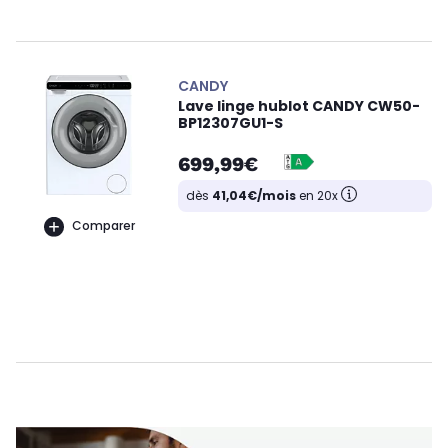
CANDY
Lave linge hublot CANDY CW50-
BP12307GU1-S
699,99€
dès
41,04€/mois
en 20x
Comparer