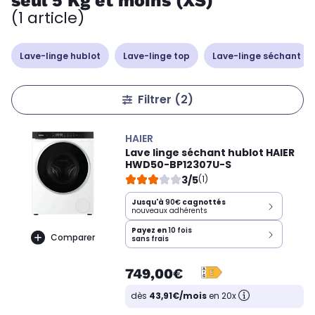
seul 5 Kg et moins (XS)
(1 article)
Lave-linge hublot
Lave-linge top
Lave-linge séchant
Filtrer
(2)
HAIER
Lave linge séchant hublot HAIER
HWD50-BP12307U-S
3/5
(1)
Jusqu'à
90€
cagnottés
nouveaux adhérents
Payez en
10 fois
Comparer
sans frais
749,00€
dès
43,91€/mois
en 20x