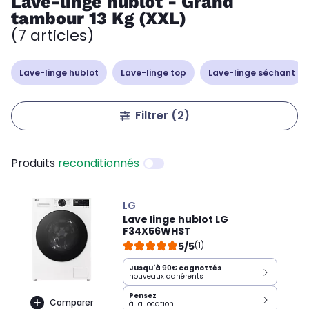
Lave-linge hublot - Grand
tambour 13 Kg (XXL)
(7 articles)
Lave-linge hublot
Lave-linge top
Lave-linge séchant
Filtrer
(2)
Produits
reconditionnés
LG
Lave linge hublot LG
F34X56WHST
5/5
(1)
Jusqu'à
90€
cagnottés
nouveaux adhérents
Pensez
Comparer
à la location