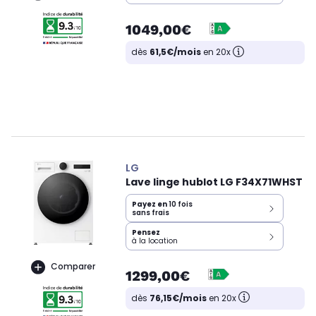
1049,00€
dès
61,5€/mois
en 20x
LG
Lave linge hublot LG F34X71WHST
Payez en
10 fois
sans frais
Pensez
à la location
Comparer
1299,00€
dès
76,15€/mois
en 20x