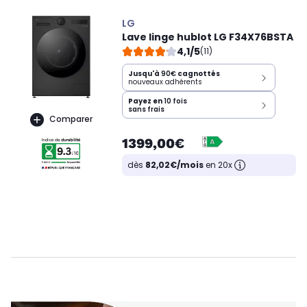
LG
Lave linge hublot LG F34X76BSTA
4,1/5
(11)
Jusqu'à
90€
cagnottés
nouveaux adhérents
Payez en
10 fois
sans frais
Comparer
1399,00€
dès
82,02€/mois
en 20x