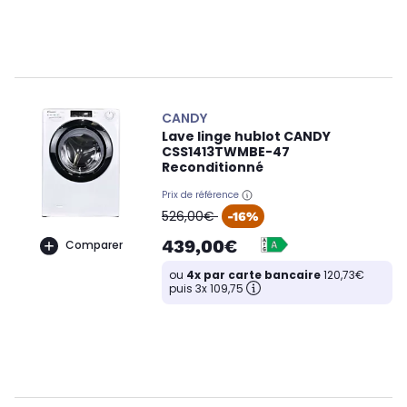
CANDY
Lave linge hublot CANDY
CSS1413TWMBE-47
Reconditionné
Prix de référence
oldPrice
526,00€
-16%
439,00€
Comparer
ou
4x par carte bancaire
120,73€
puis 3x 109,75