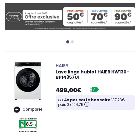
HAIER
Lave linge hublot HAIER HW130-
BP14357U1
499,00€
ou
4x par carte bancaire
137,23€
puis 3x 124,75
Comparer