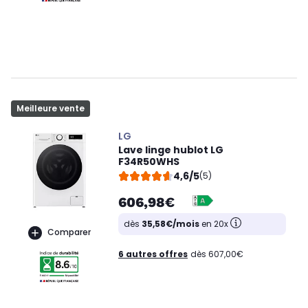
Meilleure vente
LG
Lave linge hublot LG
F34R50WHS
4,6/5
(5)
606,98€
dès
35,58€/mois
en 20x
Comparer
6 autres offres
dès 607,00€