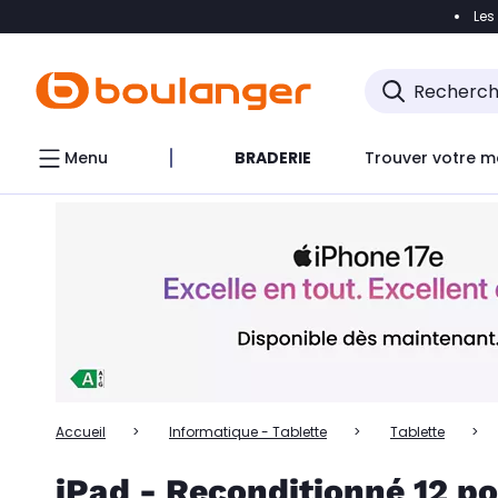
Les
Accéder directement à la navigation
Accéder directem
Accéder directement au chatbot
Menu
BRADERIE
Trouver votre m
Accueil
Informatique - Tablette
Tablette
iPad - Reconditionné 12 po