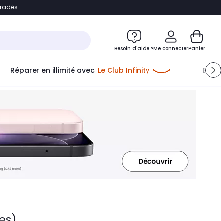
bradés.
ontenu
Accéder directement au pied de page
Besoin d'aide ?
Me connecter
Panier
Réparer en illimité avec
Le Club Infinity
Econ
Me connecter
Nouveau client
Créer mon compte
ou me connecter avec
les)