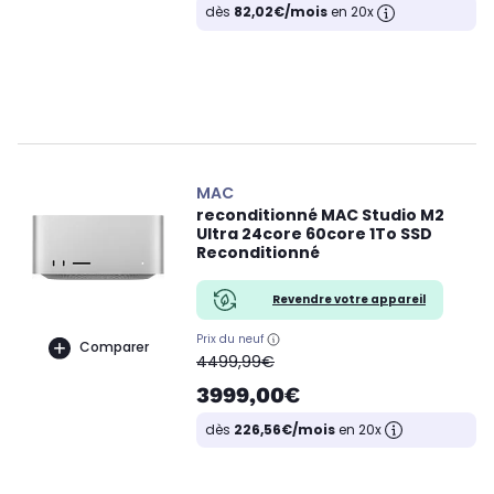
dès
82,02€/mois
en 20x
MAC
reconditionné MAC Studio M2
Ultra 24core 60core 1To SSD
Reconditionné
Revendre votre appareil
Prix du neuf
Comparer
oldPrice
4499,99€
3999,00€
dès
226,56€/mois
en 20x