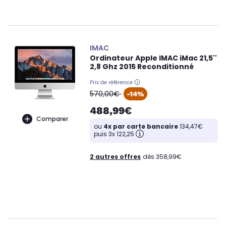
IMAC
Ordinateur Apple IMAC iMac 21,5''
2,8 Ghz 2015 Reconditionné
Prix de référence
oldPrice
570,00€
-14%
488,99€
Comparer
ou
4x par carte bancaire
134,47€
puis 3x 122,25
2 autres offres
dès 358,99€