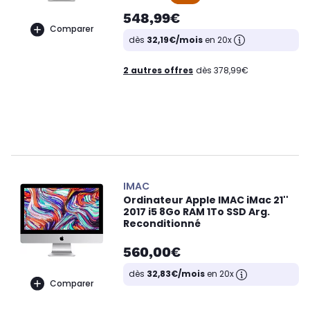
548,99€
Comparer
dès
32,19€/mois
en 20x
2 autres offres
dès 378,99€
IMAC
Ordinateur Apple IMAC iMac 21''
2017 i5 8Go RAM 1To SSD Arg.
Reconditionné
560,00€
dès
32,83€/mois
en 20x
Comparer