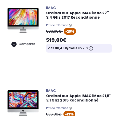
IMAC
Ordinateur Apple IMAC iMac 27''
3,4 Ghz 2017 Reconditionné
Prix de référence
oldPrice
699,00€
-25%
519,00€
Comparer
dès
30,43€/mois
en 20x
IMAC
Ordinateur Apple IMAC iMac 21,5''
3,1 Ghz 2015 Reconditionné
Prix de référence
oldPrice
636,00€
-13%