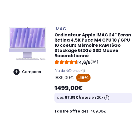
IMAC
Ordinateur Apple IMAC 24" Ecran
Retina 4,5K Puce M4 CPU 10 / GPU
10 coeurs Mémoire RAM 16Go
Stockage 512Go SSD Mauve
Reconditionné
4,6/5
(36)
Prix de référence
Comparer
oldPrice
1839,00€
-18%
1499,00€
dès
87,88€/mois
en 20x
1 autre offre
dès 1469,00€