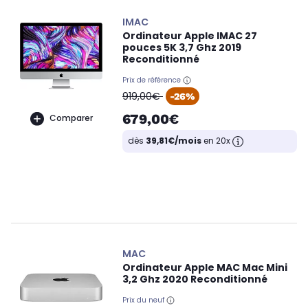
IMAC
Ordinateur Apple IMAC 27
pouces 5K 3,7 Ghz 2019
Reconditionné
Prix de référence
oldPrice
919,00€
-26%
679,00€
Comparer
dès
39,81€/mois
en 20x
MAC
Ordinateur Apple MAC Mac Mini
3,2 Ghz 2020 Reconditionné
Prix du neuf