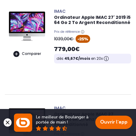
IMAC
Ordinateur Apple IMAC 27' 2019 i5
64 Go 2 To Argent Reconditionné
Prix de référence
oldPrice
1039,00€
-25%
779,00€
Comparer
dès
45,67€/mois
en 20x
IMAC
Ordinateur Apple IMAC 27
Le meilleur de Boulanger à 
pouces 5K 3,1 Ghz 2020
Ouvrir l'app
portée de main !
Reconditionné
Prix de référence