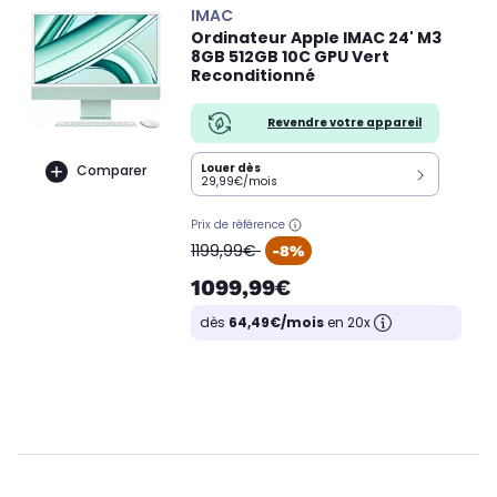
IMAC
Ordinateur Apple IMAC 24' M3
8GB 512GB 10C GPU Vert
Reconditionné
Revendre votre appareil
Louer dès
Comparer
29,99€/mois
Prix de référence
oldPrice
1199,99€
-8%
1099,99€
dès
64,49€/mois
en 20x