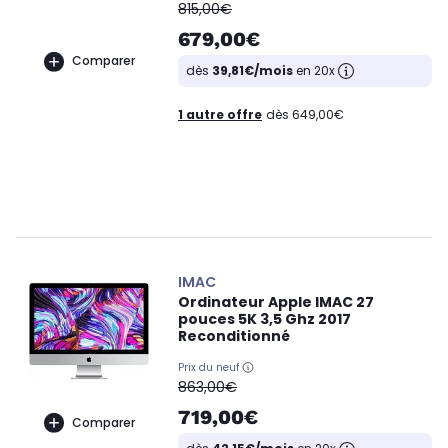
oldPrice
815,00€
679,00€
Comparer
dès
39,81€/mois
en 20x
1 autre offre
dès 649,00€
IMAC
Ordinateur Apple IMAC 27
pouces 5K 3,5 Ghz 2017
Reconditionné
Prix du neuf
oldPrice
863,00€
719,00€
Comparer