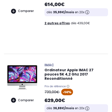
614,00€
Comparer
dès
35,99€/mois
en 20x
2 autres offres
dès 439,00€
IMAC
Ordinateur Apple IMAC 27
pouces 5K 4,2 Ghz 2017
Reconditionné
Prix de référence
oldPrice
739,00€
-14%
629,00€
Comparer
dès
36,88€/mois
en 20x