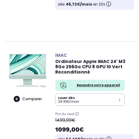
dès
45,72€/mois
en 20x
IMAC
Ordinateur Apple IMAC 24' M3
8Go 256Go CPU 8 GPU 10 Vert
Reconditionné
Revendre votre appareil
Louer dès
Comparer
28.49€/mois
Prix du neuf
oldPrice
1499,99€
1099,00€