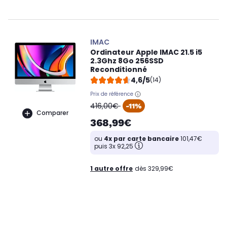
IMAC
Ordinateur Apple IMAC 21.5 i5
2.3Ghz 8Go 256SSD
Reconditionné
4,6/5
(14)
Prix de référence
oldPrice
416,00€
-11%
Comparer
368,99€
ou
4x par carte bancaire
101,47€
puis 3x 92,25
1 autre offre
dès 329,99€