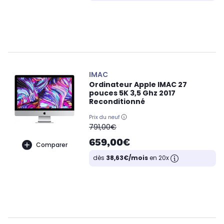
IMAC
Ordinateur Apple IMAC 27
pouces 5K 3,5 Ghz 2017
Reconditionné
Prix du neuf
oldPrice
791,00€
659,00€
Comparer
dès
38,63€/mois
en 20x