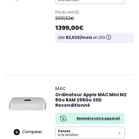
Prix du neuf
oldPrice
2001,52€
1399,00€
dès
82,02€/mois
en 20x
MAC
Ordinateur Apple MAC Mini M2
8Go RAM 256Go SSD
Reconditionné
Revendre votre appareil
Pensez
Comparer
à la location