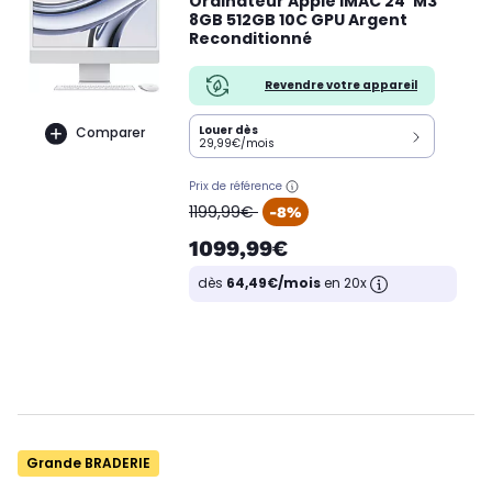
Ordinateur Apple IMAC 24' M3
8GB 512GB 10C GPU Argent
Reconditionné
Revendre votre appareil
Louer dès
Comparer
29,99€/mois
Prix de référence
oldPrice
1199,99€
-8%
1099,99€
dès
64,49€/mois
en 20x
Grande BRADERIE