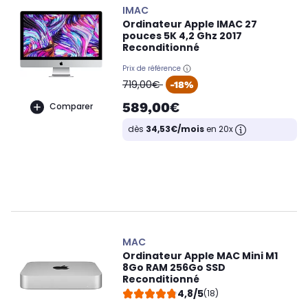
IMAC
Ordinateur Apple IMAC 27
pouces 5K 4,2 Ghz 2017
Reconditionné
Prix de référence
oldPrice
719,00€
-18%
589,00€
Comparer
dès
34,53€/mois
en 20x
MAC
Ordinateur Apple MAC Mini M1
8Go RAM 256Go SSD
Reconditionné
4,8/5
(18)