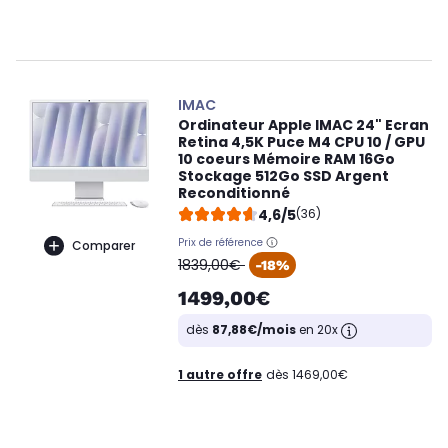
IMAC
Ordinateur Apple IMAC 24" Ecran
Retina 4,5K Puce M4 CPU 10 / GPU
10 coeurs Mémoire RAM 16Go
Stockage 512Go SSD Argent
Reconditionné
4,6/5
(36)
Prix de référence
Comparer
oldPrice
1839,00€
-18%
1499,00€
dès
87,88€/mois
en 20x
1 autre offre
dès 1469,00€