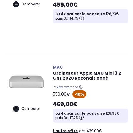
459,00€
Comparer
ou
4x par carte bancaire
126,23€
puis 3x 114,75
MAC
Ordinateur Apple MAC Mini 3,2
Ghz 2020 Reconditionné
Prix de référence
oldPrice
559,00€
-16%
469,00€
Comparer
ou
4x par carte bancaire
128,98€
puis 3x 117,25
1 autre offre
dès 439,00€