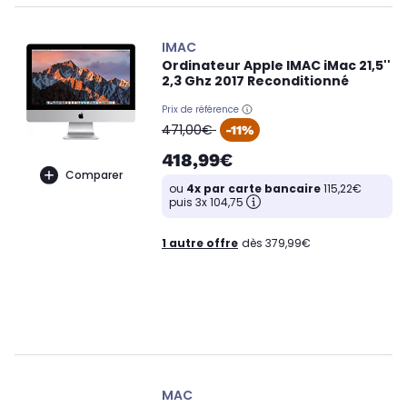
IMAC
Ordinateur Apple IMAC iMac 21,5''
2,3 Ghz 2017 Reconditionné
Prix de référence
oldPrice
471,00€
-11%
418,99€
Comparer
ou
4x par carte bancaire
115,22€
puis 3x 104,75
1 autre offre
dès 379,99€
MAC