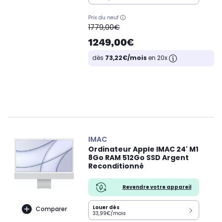
Prix du neuf
oldPrice
1779,00€
1249,00€
dès
73,22€/mois
en 20x
IMAC
Ordinateur Apple IMAC 24' M1
8Go RAM 512Go SSD Argent
Reconditionné
Revendre votre appareil
Louer dès
Comparer
33,99€/mois