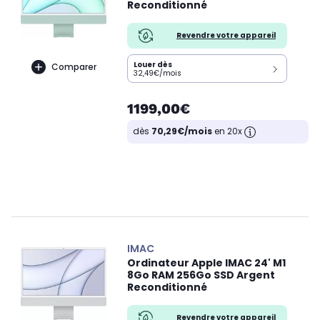
Reconditionné
Revendre votre appareil
Louer dès
Comparer
32,49€/mois
1199,00€
dès
70,29€/mois
en 20x
IMAC
Ordinateur Apple IMAC 24' M1
8Go RAM 256Go SSD Argent
Reconditionné
Revendre votre appareil