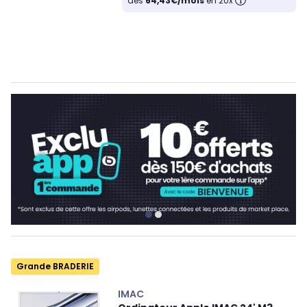
dès
64,43€/mois
en 20x
Grande BRADERIE
IMAC