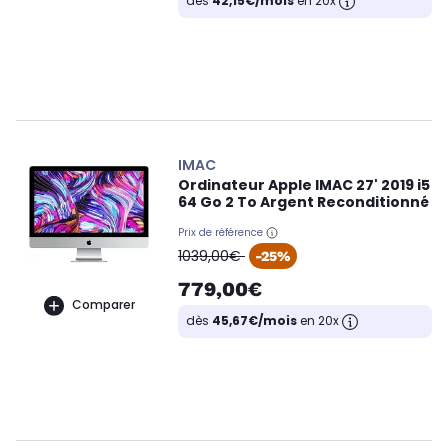
dès
42,15€/mois
en 20x
IMAC
Ordinateur Apple IMAC 27' 2019 i5
64 Go 2 To Argent Reconditionné
Prix de référence
oldPrice
1039,00€
-25%
779,00€
Comparer
dès
45,67€/mois
en 20x