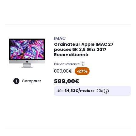
IMAC
Ordinateur Apple IMAC 27
pouces 5K 3,8 Ghz 2017
Reconditionné
Prix de référence
oldPrice
809,00€
-27%
589,00€
Comparer
dès
34,53€/mois
en 20x