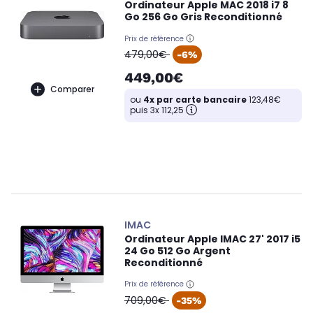
Ordinateur Apple MAC 2018 i7 8
Go 256 Go Gris Reconditionné
Prix de référence
oldPrice
479,00€
-6%
449,00€
Comparer
ou
4x par carte bancaire
123,48€
puis 3x 112,25
IMAC
Ordinateur Apple IMAC 27' 2017 i5
24 Go 512 Go Argent
Reconditionné
Prix de référence
oldPrice
709,00€
-35%