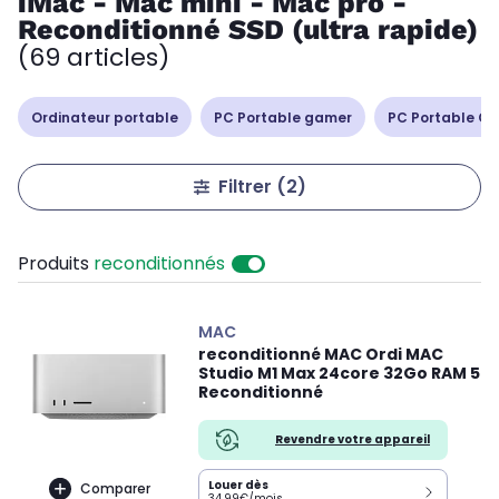
iMac - Mac mini - Mac pro -
Reconditionné SSD (ultra rapide)
(69 articles)
Ordinateur portable
PC Portable gamer
PC Portable Cop
Filtrer
(2)
Produits
reconditionnés
MAC
reconditionné MAC Ordi MAC
Studio M1 Max 24core 32Go RAM 5
Reconditionné
Revendre votre appareil
Louer dès
Comparer
34.99€/mois