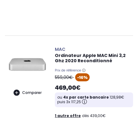
MAC
Ordinateur Apple MAC Mini 3,2
Ghz 2020 Reconditionné
Prix de référence
oldPrice
559,00€
-16%
469,00€
Comparer
ou
4x par carte bancaire
128,98€
puis 3x 117,25
1 autre offre
dès 439,00€