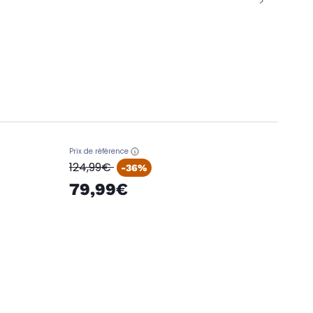
Prix de référence
oldPrice
124,99€
-36%
79,99€