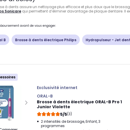
rosse à dents assure un nettoyage plus efficace et plus doux que le bross
ips Sonicare
qui permettent d’éliminer davantage de plaque dentaire. Il e
remboursement avant de vous engager.
al B
Brosse à dents électrique Philips
Hydropulseur - Jet den
cessoires
Exclusivité internet
ORAL-B
Brosse à dents électrique ORAL-B Pro 1
Junior Violette
5/5
(3)
2 intensités de brossage, Enfant, 3
programmes
Comparer