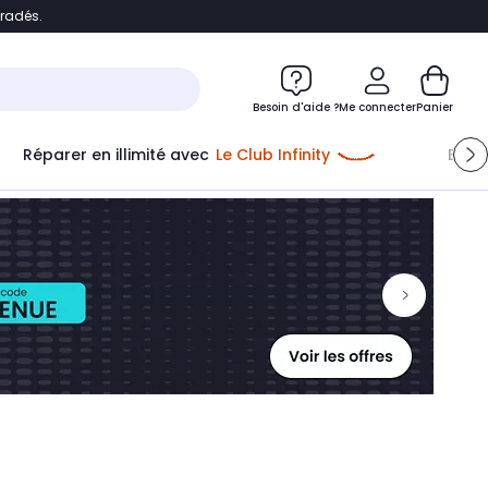
bradés.
ontenu
Accéder directement au pied de page
Besoin d'aide ?
Me connecter
Panier
Réparer en illimité avec
Le Club Infinity
Econ