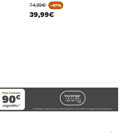
oldPrice
74,99€
-47%
39,99€