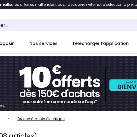
 meilleures affaires n'attendent pas : découvrez vite notre sélection à prix 
ent à la liste des produits
Accéder directement au c
agasin
Nos services
Télécharger l'application
Brosse à dents électrique
98 articles)