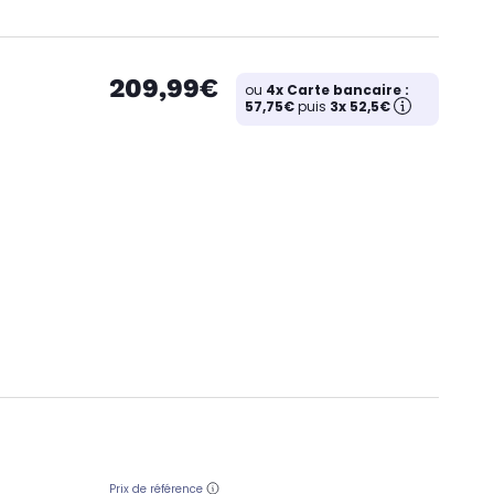
209,99€
ou
4x Carte bancaire :
57,75€
puis
3x 52,5€
Prix de référence