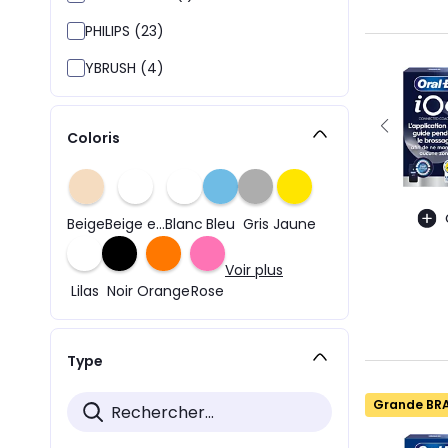
PHILIPS (23)
YBRUSH (4)
Coloris
Beige
Beige et gris
Blanc
Bleu
Gris
Jaune
Voir plus
Lilas
Noir
Orange
Rose
Type
Grande BR