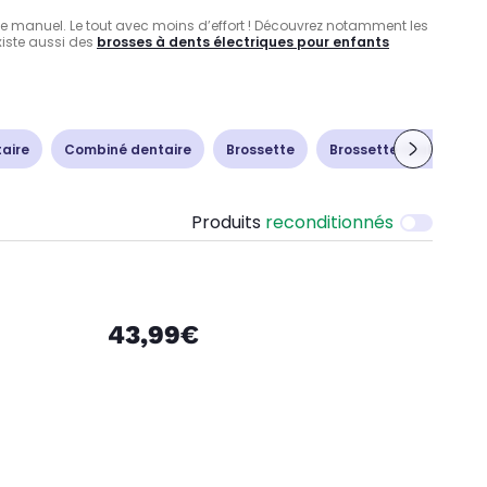
age manuel. Le tout avec moins d’effort ! Découvrez notamment les
xiste aussi des
brosses à dents électriques pour enfants
taire
Combiné dentaire
Brossette
Brossette Oral B
A
Produits
reconditionnés
43,99€