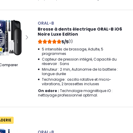
ORAL-B
Brosse à dents électrique ORAL-B iO6
Noire Luxe Edition
5/5
(1)
5 intensités de brossage, Adulte, 5
programmes
Capteur de pression intégré, Capacité du
réservoir : Sans
Comparer
Minuteur : 2 min, Autonomie de la batterie :
longue durée
Technologie : oscillo rotative et micro-
vibrations, 2 brossettes incluses
On adore :
Technologie magnétique iO :
nettoyage professionnel optimal.
ADERIE
ORAL-B