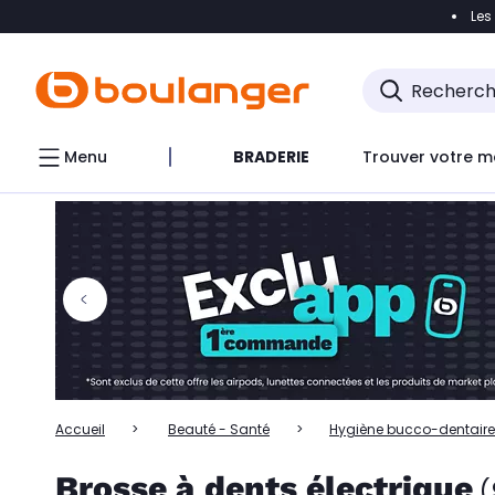
Les
Accéder directement à la navigation
Accéder directem
Accéder directement au chatbot
Menu
BRADERIE
Trouver votre m
Accueil
Beauté - Santé
Hygiène bucco-dentaire
Brosse à dents électrique
(