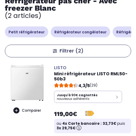
Réfrigérateur pas cher - Avec
freezer Blanc
(2 articles)
Petit réfrigérateur
Réfrigérateur congélateur
Réfrigérat
Filtrer
(2)
LISTO
Mini réfrigérateur LISTO RML50-
50b3
4,3/5
(29)
Jusqu'à
90€
cagnottés
nouveaux adhérents
Comparer
119,00€
ou
4x Carte bancaire : 32,73€
puis
3x 29,75€