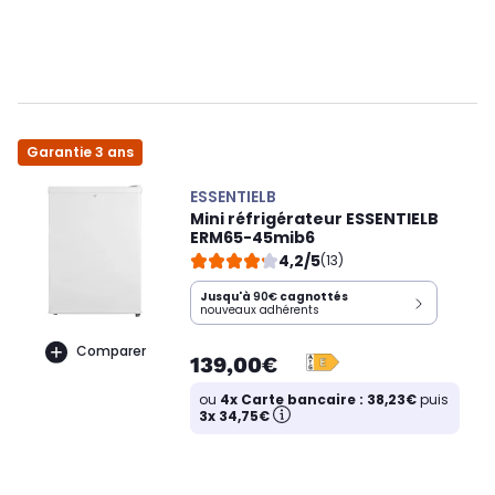
Garantie 3 ans
ESSENTIELB
Mini réfrigérateur ESSENTIELB
ERM65-45mib6
4,2/5
(13)
Jusqu'à
90€
cagnottés
nouveaux adhérents
Comparer
139,00€
ou
4x Carte bancaire : 38,23€
puis
3x 34,75€