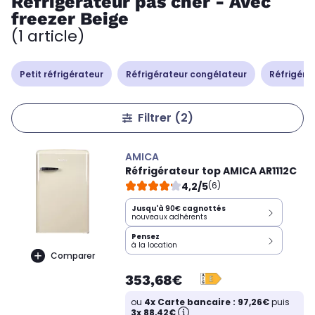
Réfrigérateur pas cher - Avec
freezer Beige
(1 article)
Petit réfrigérateur
Réfrigérateur congélateur
Réfrigérat
Filtrer
(2)
AMICA
Réfrigérateur top AMICA AR1112C
4,2/5
(6)
Jusqu'à
90€
cagnottés
nouveaux adhérents
Pensez
à la location
Comparer
353,68€
ou
4x Carte bancaire : 97,26€
puis
3x 88,42€