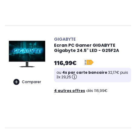
GIGABYTE
Ecran PC Gamer GIGABYTE
Gigabyte 24.5" LED - G25F2A
116,99€
ou
4x par carte bancaire
32,17€ puis
3x 29,25
Comparer
4 autres offres
dès 116,99€