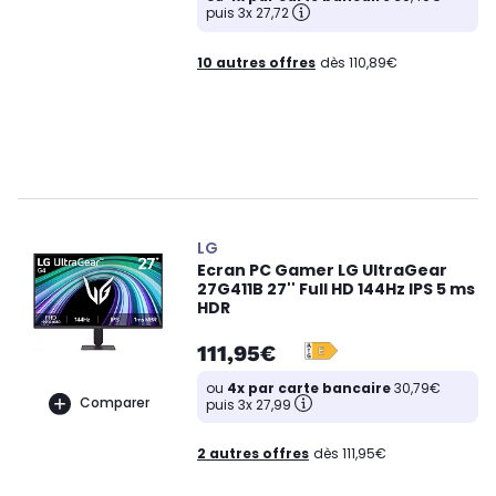
puis 3x 27,72
10 autres offres
dès 110,89€
LG
Ecran PC Gamer LG UltraGear
27G411B 27'' Full HD 144Hz IPS 5 ms
HDR
111,95€
ou
4x par carte bancaire
30,79€
Comparer
puis 3x 27,99
2 autres offres
dès 111,95€