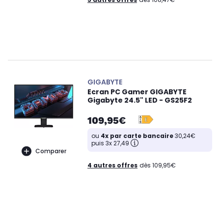
GIGABYTE
Ecran PC Gamer GIGABYTE
Gigabyte 24.5" LED - GS25F2
109,95€
ou
4x par carte bancaire
30,24€
puis 3x 27,49
Comparer
4 autres offres
dès 109,95€