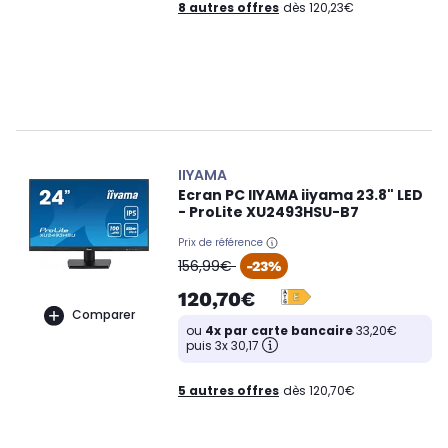
8 autres offres
dès 120,23€
IIYAMA
Ecran PC IIYAMA iiyama 23.8" LED
- ProLite XU2493HSU-B7
Prix de référence
oldPrice
156,99€
-23%
120,70€
Comparer
ou
4x par carte bancaire
33,20€
puis 3x 30,17
5 autres offres
dès 120,70€