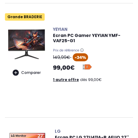
Grande BRADERIE
YEYIAN
Ecran PC Gamer YEYIAN YMF-
VAF25-G1
Prix de référence
oldPrice
149,99€
-34%
99,00€
Comparer
1 autre offre
dès 99,00€
LG
Ecran PC LG 27U411A-B.AEUQ 27''