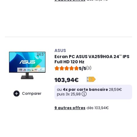
ASUS
Ecran PC ASUS VA259HGA 24'' IPS
Full HD 120 Hz
5/5
(3)
103,94€
ou
4x par carte bancaire
28,59€
Comparer
puis 3x 25,98
9 autres offres
dès 103,94€