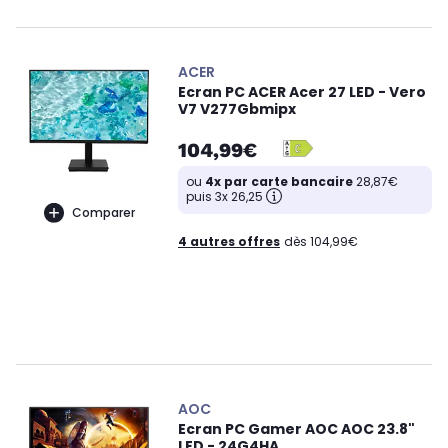
ACER
Ecran PC ACER Acer 27 LED - Vero
V7 V277Gbmipx
104,99€
ou
4x par carte bancaire
28,87€
puis 3x 26,25
Comparer
4 autres offres
dès 104,99€
AOC
Ecran PC Gamer AOC AOC 23.8"
LED - 24G4HA