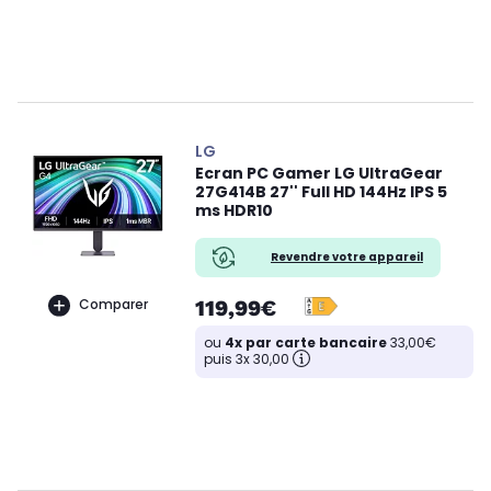
LG
Ecran PC Gamer LG UltraGear
27G414B 27'' Full HD 144Hz IPS 5
ms HDR10
Revendre votre appareil
119,99€
Comparer
ou
4x par carte bancaire
33,00€
puis 3x 30,00