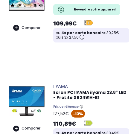
Revendre votre appareil
109,99€
Comparer
ou
4x par carte bancaire
30,25€
puis 3x 27,50
IIYAMA
Ecran PC IIYAMA iiyama 23.8" LED
- ProLite XB2491H-B1
Prix de référence
oldPrice
127,52€
-13%
110,89€
Comparer
ou
4x par carte bancaire
30,49€