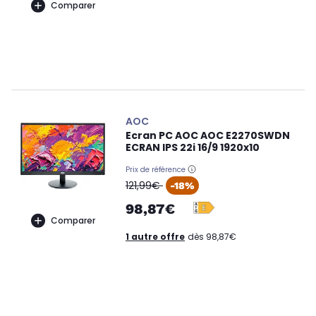
Comparer
AOC
Ecran PC AOC AOC E2270SWDN
ECRAN IPS 22i 16/9 1920x10
Prix de référence
oldPrice
121,99€
-18%
98,87€
Comparer
1 autre offre
dès 98,87€