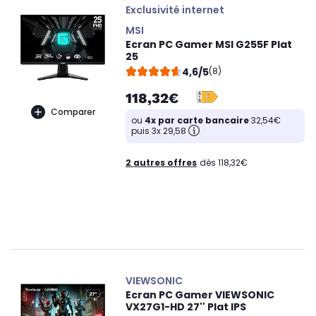
Exclusivité internet
MSI
Ecran PC Gamer MSI G255F Plat
25
4,6/5
(8)
118,32€
Comparer
ou
4x par carte bancaire
32,54€
puis 3x 29,58
2 autres offres
dès 118,32€
VIEWSONIC
Ecran PC Gamer VIEWSONIC
VX27G1-HD 27'' Plat IPS