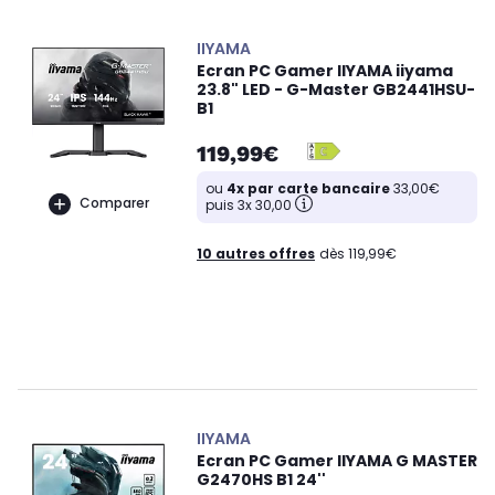
IIYAMA
Ecran PC Gamer IIYAMA iiyama
23.8" LED - G-Master GB2441HSU-
B1
119,99€
ou
4x par carte bancaire
33,00€
Comparer
puis 3x 30,00
10 autres offres
dès 119,99€
IIYAMA
Ecran PC Gamer IIYAMA G MASTER
G2470HS B1 24''