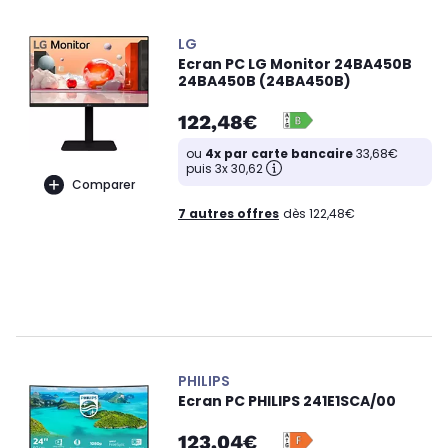
LG
Ecran PC LG Monitor 24BA450B
24BA450B (24BA450B)
122,48€
ou
4x par carte bancaire
33,68€
puis 3x 30,62
Comparer
7 autres offres
dès 122,48€
PHILIPS
Ecran PC PHILIPS 241E1SCA/00
123,04€