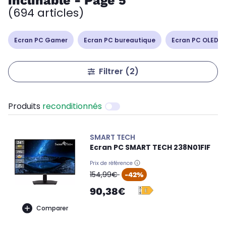
inclinable - Page 5
(694 articles)
Ecran PC Gamer
Ecran PC bureautique
Ecran PC OLED /
Filtrer
(2)
Produits
reconditionnés
SMART TECH
Ecran PC SMART TECH 238N01FIF
Prix de référence
oldPrice
154,99€
-42%
90,38€
Comparer