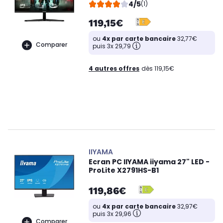
4/5
(1)
119,15€
ou
4x par carte bancaire
32,77€
Comparer
puis 3x 29,79
4 autres offres
dès 119,15€
IIYAMA
Ecran PC IIYAMA iiyama 27" LED -
ProLite X2791HS-B1
119,86€
ou
4x par carte bancaire
32,97€
puis 3x 29,96
Comparer