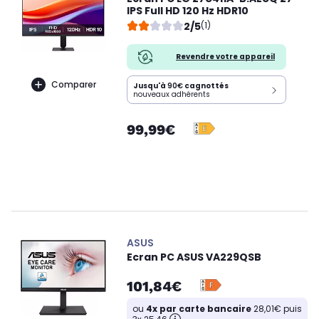
IPS Full HD 120 Hz HDR10
2/5
(1)
Revendre votre appareil
Comparer
Jusqu'à
90€
cagnottés
nouveaux adhérents
99,99€
ASUS
Ecran PC ASUS VA229QSB
101,84€
ou
4x par carte bancaire
28,01€ puis