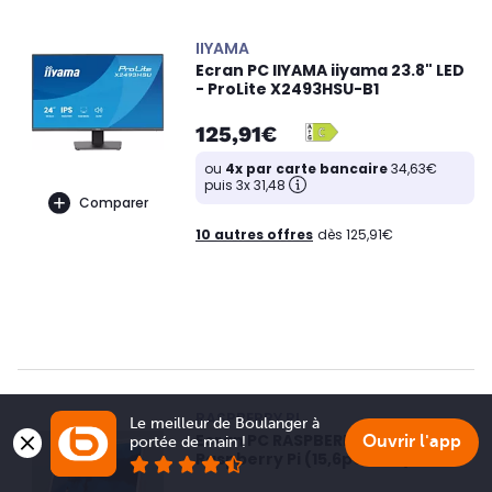
IIYAMA
Ecran PC IIYAMA iiyama 23.8" LED
- ProLite X2493HSU-B1
125,91€
ou
4x par carte bancaire
34,63€
puis 3x 31,48
Comparer
10 autres offres
dès 125,91€
RASPBERRY PI
Le meilleur de Boulanger à 
Ecran PC RASPBERRY PI Écran FHD
Ouvrir l'app
portée de main !
Raspberry Pi (15,6pouces)