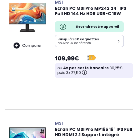
MSI
Ecran PC MSI Pro MP242 24" IPS
Full HD 144 Hz HDR USB-C 15W
Revendre votre appareil
Jusqu'à
90€
cagnottés
nouveaux adhérents
Comparer
109,99€
ou
4x par carte bancaire
30,25€
puis 3x 27,50
MSI
Ecran PC MSI Pro MP165 16" IPS Full
HD HDMI 2.1 Support intégré