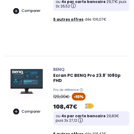
ou
4x par carte bancaire
29,17€ puis
3x 26,52
Comparer
5 autres offres
dès 106,07€
BENQ
Ecran PC BENQ Pro 23.8' 1080p
FHD
Prix de référence
oldPrice
129,00€
-15%
108,47€
Comparer
ou
4x par carte bancaire
29,83€
puis 3x 27,12
5 autres offres
dès 108,47€