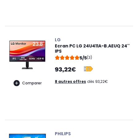
LG
Ecran PC LG 24U411A-B.AEUQ 24''
IPS
5/5
(3)
93,22€
8 autres offres
dès 93,22€
Comparer
PHILIPS