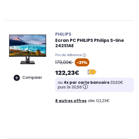
PHILIPS
Ecran PC PHILIPS Philips S-line
242S1AE
Prix de référence
oldPrice
179,00€
-31%
122,23€
Comparer
ou
4x par carte bancaire
33,62€
puis 3x 30,56
8 autres offres
dès 122,23€