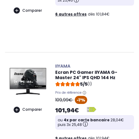
3x 25,46
Comparer
6 autres offres
dès 101,84€
IIYAMA
Ecran PC Gamer IIYAMA G-
Master 24" IPS QHD 144 Hz
5/5
(1)
Prix de référence
oldPrice
109,99€
-7%
101,94€
Comparer
ou
4x par carte bancaire
28,04€
puis 3x 25,48
9 autres offres
dès 101,94€