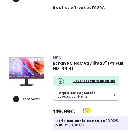
9 autres offres
dès 119,86€
HKC
Ecran PC HKC V2718S 27" IPS Full
HD 144 Hz
Revendre votre appareil
Jusqu'à
90€
cagnottés
nouveaux adhérents
Comparer
119,99€
ou
4x par carte bancaire
33,00€
puis 3x 30,00