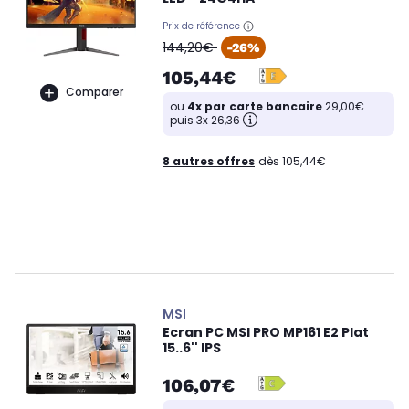
Prix de référence
oldPrice
144,20€
-26%
105,44€
Comparer
ou
4x par carte bancaire
29,00€
puis 3x 26,36
8 autres offres
dès 105,44€
MSI
Ecran PC MSI PRO MP161 E2 Plat
15..6'' IPS
106,07€