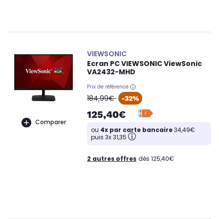
VIEWSONIC
Ecran PC VIEWSONIC ViewSonic
VA2432-MHD
Prix de référence
oldPrice
184,99€
-32%
125,40€
Comparer
ou
4x par carte bancaire
34,49€
puis 3x 31,35
2 autres offres
dès 125,40€