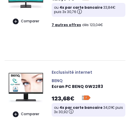
ou
4x par carte bancaire
33,84€
puis 3x 30,76
Comparer
7 autres offres
dès 123,04€
Exclusivité internet
BENQ
Ecran PC BENQ GW2283
123,68€
ou
4x par carte bancaire
34,01€ puis
3x 30,92
Comparer