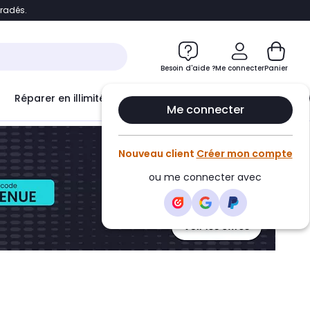
bradés.
ontenu
Accéder directement au pied de page
Besoin d'aide ?
Me connecter
Panier
Réparer en illimité avec
Le Club Infinity
Econ
Me connecter
Nouveau client
Créer mon compte
ou me connecter avec