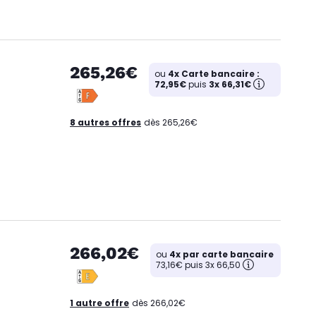
265,26€
ou
4x Carte bancaire :
72,95€
puis
3x 66,31€
8 autres offres
dès 265,26€
266,02€
ou
4x par carte bancaire
73,16€ puis 3x 66,50
1 autre offre
dès 266,02€