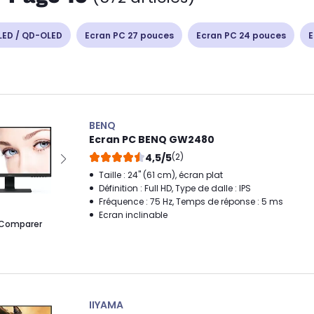
LED / QD-OLED
Ecran PC 27 pouces
Ecran PC 24 pouces
E
BENQ
Ecran PC BENQ GW2480
4,5/5
(2)
Taille : 24" (61 cm), écran plat
Définition : Full HD, Type de dalle : IPS
Fréquence : 75 Hz, Temps de réponse : 5 ms
Ecran inclinable
Comparer
IIYAMA