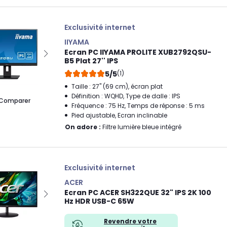
Exclusivité internet
IIYAMA
Ecran PC IIYAMA PROLITE XUB2792QSU-
B5 Plat 27'' IPS
5/5
(1)
Taille : 27" (69 cm), écran plat
Définition : WQHD, Type de dalle : IPS
Comparer
Fréquence : 75 Hz, Temps de réponse : 5 ms
Pied ajustable, Ecran inclinable
On adore :
Filtre lumière bleue intégré
Exclusivité internet
ACER
Ecran PC ACER SH322QUE 32" IPS 2K 100
Hz HDR USB-C 65W
Revendre votre