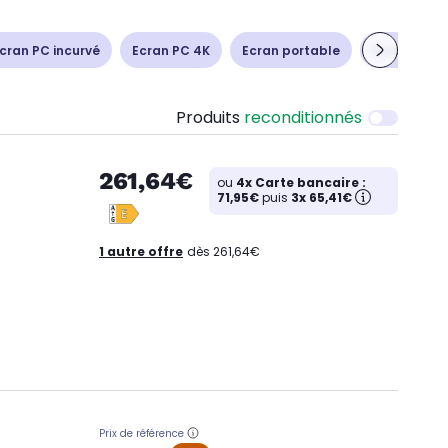
cran PC incurvé
Ecran PC 4K
Ecran portable
Ecran PC 
Produits
reconditionnés
261,64€
ou
4x Carte bancaire :
71,95€
puis
3x 65,41€
1 autre offre
dès 261,64€
Prix de référence