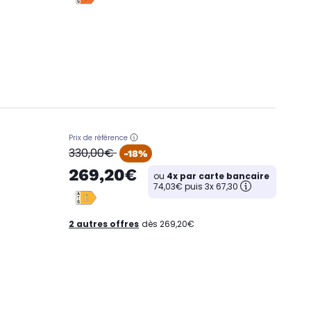
Prix de référence
oldPrice
330,00€
-18%
269,20€
ou
4x par carte bancaire
74,03€ puis 3x 67,30
2 autres offres
dès 269,20€