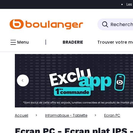
Les
Accéder directement à la navigation
Accéder directem
Accéder directement au chatbot
Menu
BRADERIE
Trouver votre m
Accueil
Informatique - Tablette
Ecran PC
Ecran PC - Ecran plat IPS 