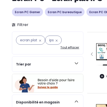
Ecran PC Gamer
Ecran PC bureautique
Ecran PC O
Filtrer
ecran plat
ips
Tout effacer
Trier par
Disponibilité en magasin