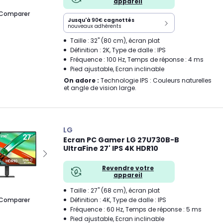
appareil
Comparer
Jusqu'à
90€
cagnottés
nouveaux adhérents
Taille : 32" (80 cm), écran plat
Définition : 2K, Type de dalle : IPS
Fréquence : 100 Hz, Temps de réponse : 4 ms
Pied ajustable, Ecran inclinable
On adore :
Technologie IPS : Couleurs naturelles
et angle de vision large.
LG
Ecran PC Gamer LG 27U730B-B
UltraFine 27' IPS 4K HDR10
Revendre votre
appareil
Taille : 27" (68 cm), écran plat
Comparer
Définition : 4K, Type de dalle : IPS
Fréquence : 60 Hz, Temps de réponse : 5 ms
Pied ajustable, Ecran inclinable