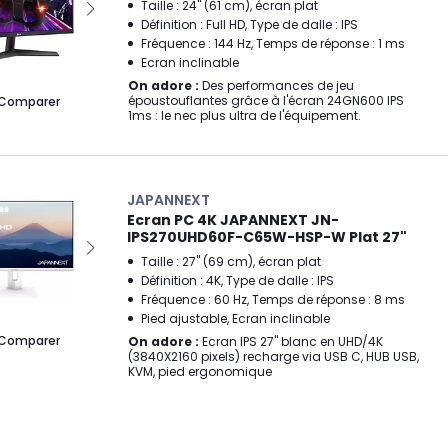
Taille : 24" (61 cm), écran plat
Définition : Full HD, Type de dalle : IPS
Fréquence : 144 Hz, Temps de réponse : 1 ms
Ecran inclinable
On adore :
Des performances de jeu
époustouflantes grâce à l'écran 24GN600 IPS
Comparer
1ms : le nec plus ultra de l'équipement.
JAPANNEXT
Ecran PC 4K JAPANNEXT JN-
IPS270UHD60F-C65W-HSP-W Plat 27"
Taille : 27" (69 cm), écran plat
Définition : 4K, Type de dalle : IPS
Fréquence : 60 Hz, Temps de réponse : 8 ms
Pied ajustable, Ecran inclinable
Comparer
On adore :
Ecran IPS 27" blanc en UHD/4K
(3840X2160 pixels) recharge via USB C, HUB USB,
KVM, pied ergonomique