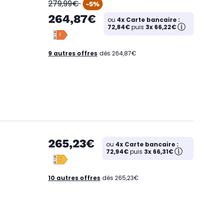
oldPrice
279,99€
-5%
264,87€
ou
4x Carte bancaire :
72,84€
puis
3x 66,22€
9 autres offres
dès 264,87€
265,23€
ou
4x Carte bancaire :
72,94€
puis
3x 66,31€
10 autres offres
dès 265,23€