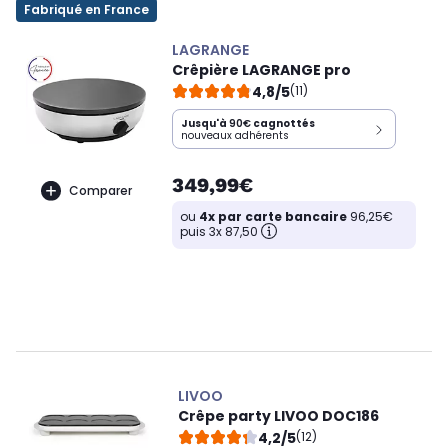
Fabriqué en France
LAGRANGE
Crêpière LAGRANGE pro
4,8/5
(11)
Jusqu'à
90€
cagnottés
nouveaux adhérents
349,99€
Comparer
ou
4x par carte bancaire
96,25€
puis 3x 87,50
LIVOO
Crêpe party LIVOO DOC186
4,2/5
(12)