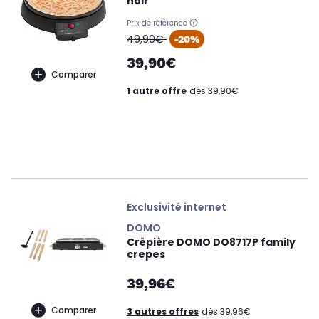
noir
Prix de référence
oldPrice
49,90€
-20%
39,90€
Comparer
1 autre offre
dès 39,90€
Exclusivité internet
DOMO
Crêpière DOMO DO8717P family
crepes
39,96€
Comparer
3 autres offres
dès 39,96€