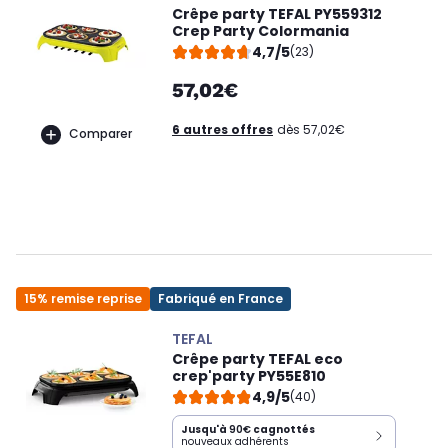
Crêpe party TEFAL PY559312
Crep Party Colormania
4,7/5
(23)
57,02€
6 autres offres
dès 57,02€
Comparer
15% remise reprise
Fabriqué en France
TEFAL
Crêpe party TEFAL eco
crep'party PY55E810
4,9/5
(40)
Jusqu'à
90€
cagnottés
nouveaux adhérents