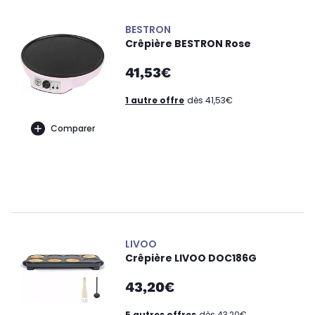
BESTRON
Crêpière BESTRON Rose
41,53€
1 autre offre
dès 41,53€
Comparer
LIVOO
Crêpière LIVOO DOC186G
43,20€
5 autres offres
dès 43,20€