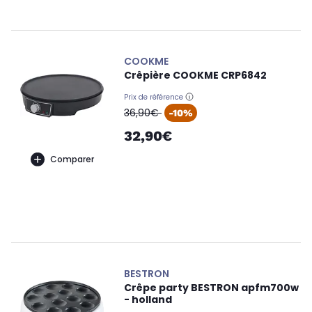
COOKME
Crêpière COOKME CRP6842
Prix de référence
oldPrice
36,90€
-10%
32,90€
Comparer
BESTRON
Crêpe party BESTRON apfm700w
- holland