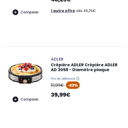
1 autre offre
dès 46,25€
Comparer
ADLER
Crêpière ADLER Crêpière ADLER
AD 3058 - Diamètre plaque
Prix de référence
oldPrice
51,99€
-23%
39,99€
Comparer