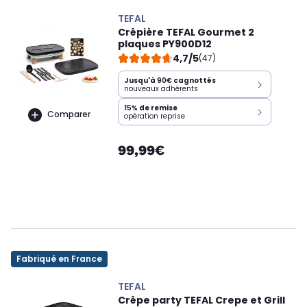
TEFAL
Crêpière TEFAL Gourmet 2
plaques PY900D12
4,7/5
(47)
Jusqu'à
90€
cagnottés
nouveaux adhérents
15%
de remise
Comparer
opération reprise
99,99€
Fabriqué en France
TEFAL
Crêpe party TEFAL Crepe et Grill