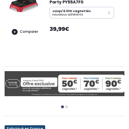
Party PY55A7F0
Jusqu'à
90€
cagnottés
nouveaux adhérents
39,99€
Comparer
Fabriqué en France