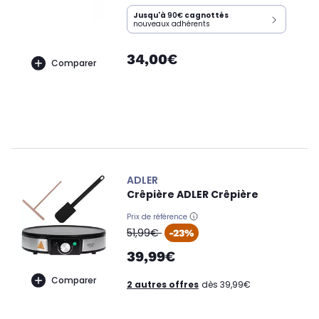
Jusqu'à
90€
cagnottés
nouveaux adhérents
34,00€
Comparer
ADLER
Crêpière ADLER Crêpière
Prix de référence
oldPrice
51,99€
-23%
39,99€
Comparer
2 autres offres
dès 39,99€