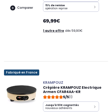
15%
de remise
Comparer
opération reprise
69,99€
1 autre offre
dès 59,90€
Fabriqué en France
KRAMPOUZ
Crêpière KRAMPOUZ Electrique
Armen CFAR4AA-KR
5/5
(1)
Jusqu'à
90€
cagnottés
nouveaux adhérents