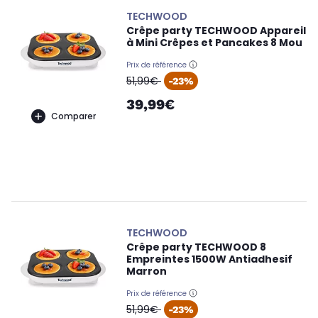
TECHWOOD
Crêpe party TECHWOOD Appareil
à Mini Crêpes et Pancakes 8 Mou
Prix de référence
oldPrice
51,99€
-23%
39,99€
Comparer
TECHWOOD
Crêpe party TECHWOOD 8
Empreintes 1500W Antiadhesif
Marron
Prix de référence
oldPrice
51,99€
-23%