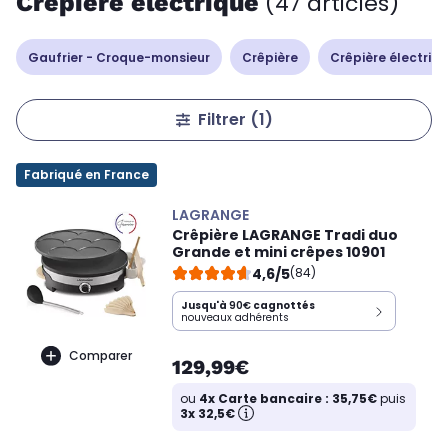
Crêpière électrique
(47 articles)
Gaufrier - Croque-monsieur
Crêpière
Crêpière électriq
Filtrer
(1)
Fabriqué en France
LAGRANGE
Crêpière LAGRANGE Tradi duo
Grande et mini crêpes 10901
4,6/5
(84)
Jusqu'à
90€
cagnottés
nouveaux adhérents
Comparer
129,99€
ou
4x Carte bancaire : 35,75€
puis
3x 32,5€