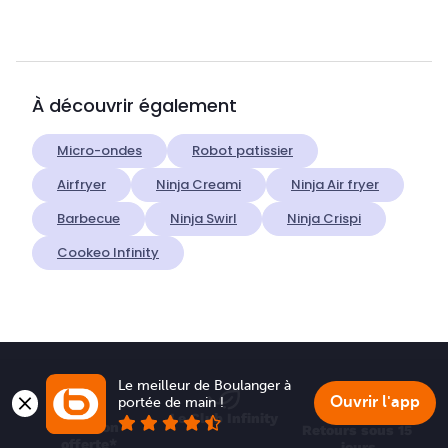
À découvrir également
Micro-ondes
Robot patissier
Airfryer
Ninja Creami
Ninja Air fryer
Barbecue
Ninja Swirl
Ninja Crispi
Cookeo Infinity
Le meilleur de Boulanger à 
Ouvrir l'app
portée de main !
Le Club Infinity
Livraison 
Retours sous 15 
offerte*
jours