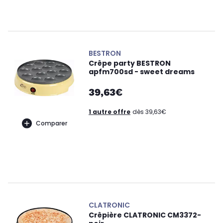
BESTRON
Crêpe party BESTRON
apfm700sd - sweet dreams
39,63€
1 autre offre
dès 39,63€
Comparer
CLATRONIC
Crêpière CLATRONIC CM3372-