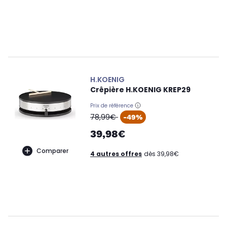
H.KOENIG
Crêpière H.KOENIG KREP29
Prix de référence
oldPrice
78,99€
-49%
39,98€
Comparer
4 autres offres
dès 39,98€