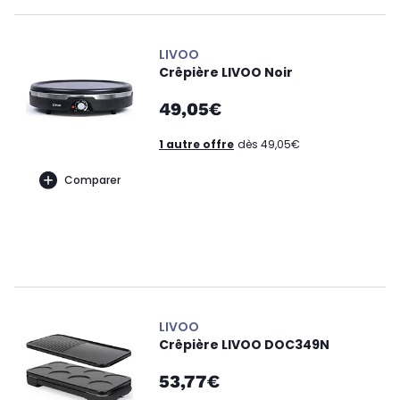
LIVOO
Crêpière LIVOO Noir
49,05€
1 autre offre
dès 49,05€
Comparer
LIVOO
Crêpière LIVOO DOC349N
53,77€