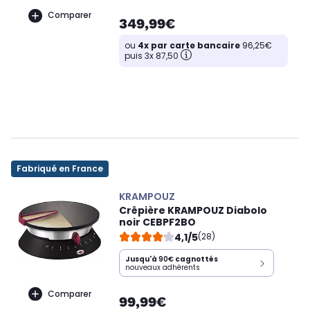
Comparer
349,99€
ou
4x par carte bancaire
96,25€
puis 3x 87,50
Fabriqué en France
KRAMPOUZ
Crêpière KRAMPOUZ Diabolo
noir CEBPF2BO
4,1/5
(28)
Jusqu'à
90€
cagnottés
nouveaux adhérents
Comparer
99,99€