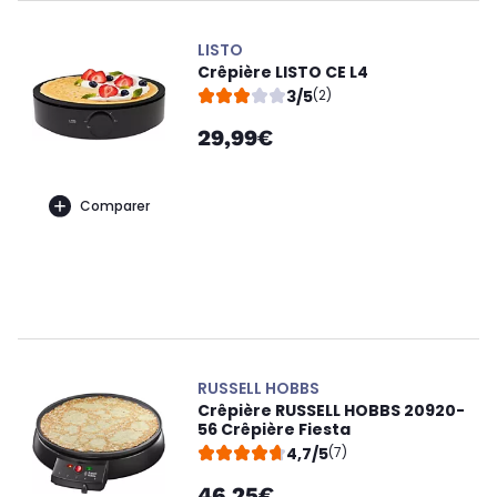
LISTO
Crêpière LISTO CE L4
3/5
(2)
29,99€
Comparer
RUSSELL HOBBS
Crêpière RUSSELL HOBBS 20920-
56 Crêpière Fiesta
4,7/5
(7)
46,25€