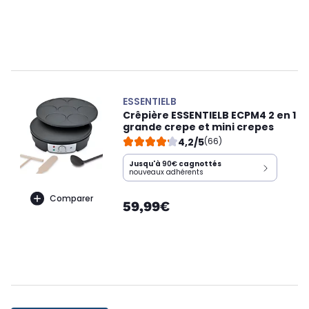
ESSENTIELB
Crêpière ESSENTIELB ECPM4 2 en 1
grande crepe et mini crepes
4,2/5
(66)
Jusqu'à
90€
cagnottés
nouveaux adhérents
Comparer
59,99€