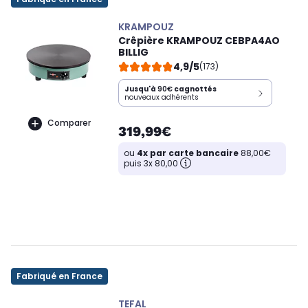
KRAMPOUZ
Crêpière KRAMPOUZ CEBPA4AO
BILLIG
4,9/5
(173)
Jusqu'à
90€
cagnottés
nouveaux adhérents
Comparer
319,99€
ou
4x par carte bancaire
88,00€
puis 3x 80,00
Fabriqué en France
TEFAL