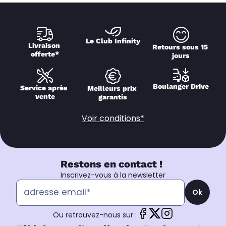
Le Club Infinity
Livraison 
Retours sous 15 
offerte*
jours
Boulanger Drive
Service après 
Meilleurs prix 
vente
garantis
Voir conditions*
Restons en contact !
Inscrivez-vous à la newsletter
Ok
Ou retrouvez-nous sur :