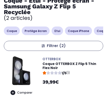
Coque - Etui - Protège écran -
Samsung Galaxy Z Flip 5
Recyclée
(2 articles)
Coque
Protège écran
Etui
Coque iPhone
Coque
Filtrer
(2)
OTTERBOX
Coque OTTERBOX Z Flip 5 Thin
Flex Noir
1/5
(1)
39,99€
Comparer