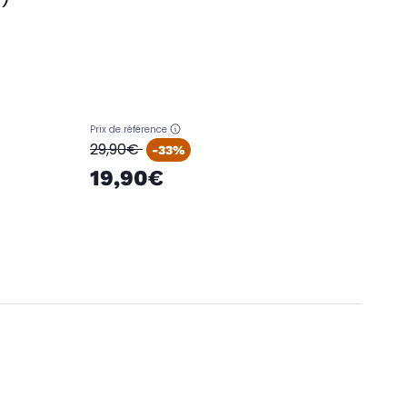
Prix de référence
oldPrice
29,90€
-33%
19,90€