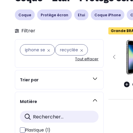
Coque
Protège écran
Etui
Coque iPhone
C
Filtrer
Grande BR
iphone se
recyclée
Tout effacer
Trier par
Matière
Plastique (1)