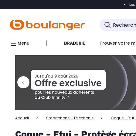
Les
Accéder directement à la navigation
Accéder directem
Accéder directement au chatbot
Menu
BRADERIE
Trouver votre m
Accueil
Smartphone - Téléphonie
Coque - Etui 
Coque - Etui - Protège écr