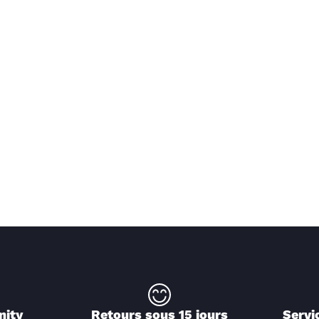
nity
Retours sous 15 jours
Servi