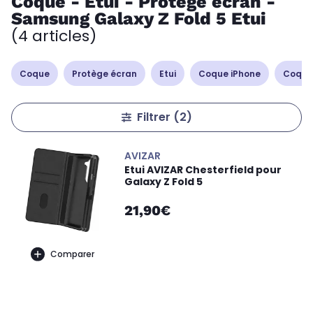
Coque - Etui - Protège écran -
Samsung Galaxy Z Fold 5 Etui
(4 articles)
Coque
Protège écran
Etui
Coque iPhone
Coque
Filtrer
(2)
AVIZAR
Etui AVIZAR Chesterfield pour
Galaxy Z Fold 5
21,90€
Comparer