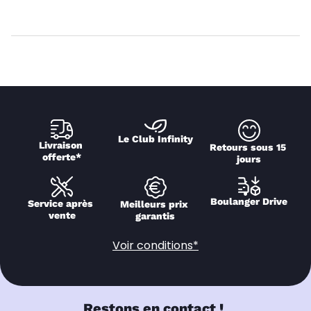
Le Club Infinity
Livraison 
Retours sous 15 
offerte*
jours
Boulanger Drive
Service après 
Meilleurs prix 
vente
garantis
Voir conditions*
Restons en contact !