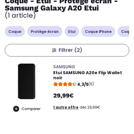
Coque - Etui - Protège écran -
Samsung Galaxy A20 Etui
(1 article)
Coque
Protège écran
Etui
Coque iPhone
Coque
Filtrer
(2)
SAMSUNG
Etui SAMSUNG A20e Flip Wallet
noir
4,3/5
(6)
29,99€
1 autre offre
dès 29,99€
Comparer