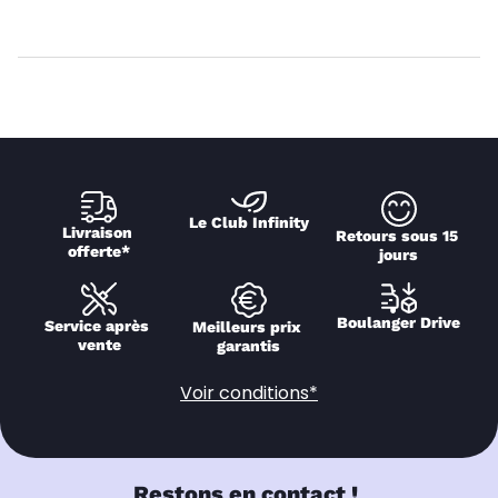
Le Club Infinity
Livraison 
Retours sous 15 
offerte*
jours
Boulanger Drive
Service après 
Meilleurs prix 
vente
garantis
Voir conditions*
Restons en contact !