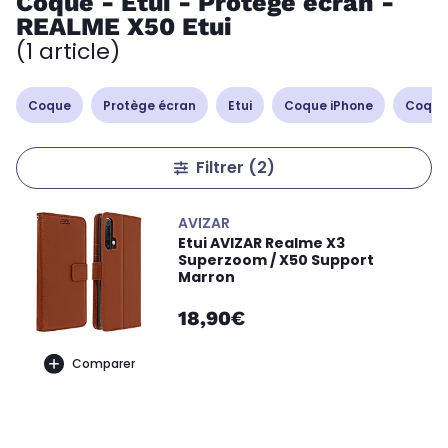
Coque - Etui - Protège écran -
REALME X50 Etui
(1 article)
Coque
Protège écran
Etui
Coque iPhone
Coque
Filtrer
(2)
AVIZAR
Etui AVIZAR Realme X3
Superzoom / X50 Support
Marron
18,90€
Comparer