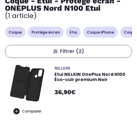
Coque - Etui - Protège écran -
ONEPLUS Nord N100 Etui
(1 article)
Coque
Protège écran
Etui
Coque iPhone
Coque
Filtrer
(2)
NILLKIN
Etui NILLKIN OnePlus Nord N100
Éco-cuir premium Noir
36,90€
Comparer