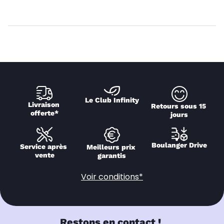
Le Club Infinity
Livraison 
Retours sous 15 
offerte*
jours
Boulanger Drive
Service après 
Meilleurs prix 
vente
garantis
Voir conditions*
Restons en contact !