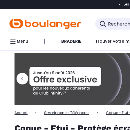
Les
Accéder directement à la navigation
Accéder directem
Accéder directement au chatbot
Menu
BRADERIE
Trouver votre m
Accueil
Smartphone - Téléphonie
Coque - Etui 
Coque - Etui - Protège éc