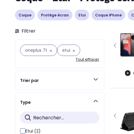
Coque
Protège écran
Etui
Coque iPhone
C
Filtrer
oneplus 7t
etui
Tout effacer
Trier par
Type
Etui (2)