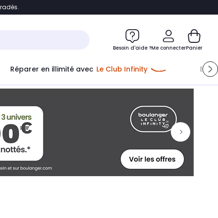
bradés.
ontenu
Accéder directement au pied de page
Besoin d'aide ?
Me connecter
Panier
Réparer en illimité avec
Le Club Infinity
Econ