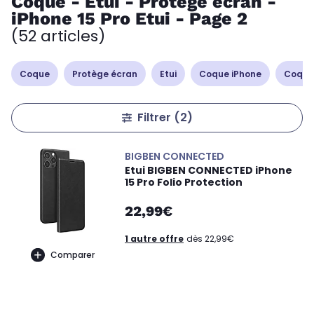
Coque - Etui - Protège écran -
iPhone 15 Pro Etui - Page 2
(52 articles)
Coque
Protège écran
Etui
Coque iPhone
Coque
Filtrer
(2)
BIGBEN CONNECTED
Etui BIGBEN CONNECTED iPhone
15 Pro Folio Protection
22,99€
1 autre offre
dès 22,99€
Comparer