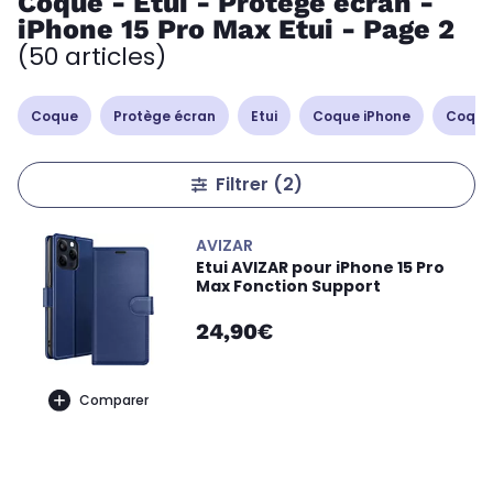
Coque - Etui - Protège écran -
iPhone 15 Pro Max Etui - Page 2
(50 articles)
Coque
Protège écran
Etui
Coque iPhone
Coque
Filtrer
(2)
AVIZAR
Etui AVIZAR pour iPhone 15 Pro
Max Fonction Support
24,90€
Comparer