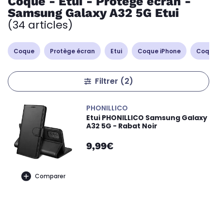
Coque - Etui - Protège écran -
Samsung Galaxy A32 5G Etui
(34 articles)
Coque
Protège écran
Etui
Coque iPhone
Coque
Filtrer
(2)
PHONILLICO
Etui PHONILLICO Samsung Galaxy
A32 5G - Rabat Noir
9,99€
Comparer