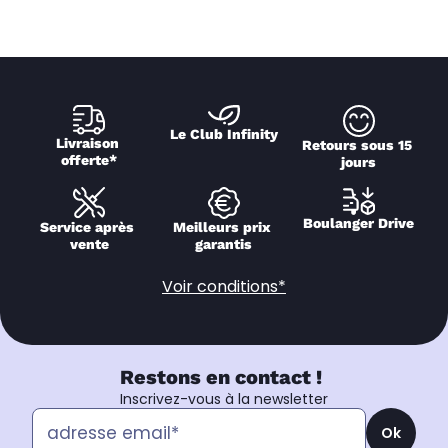
Le Club Infinity
Livraison 
Retours sous 15 
offerte*
jours
Boulanger Drive
Service après 
Meilleurs prix 
vente
garantis
Voir conditions*
Restons en contact !
Inscrivez-vous à la newsletter
Ok