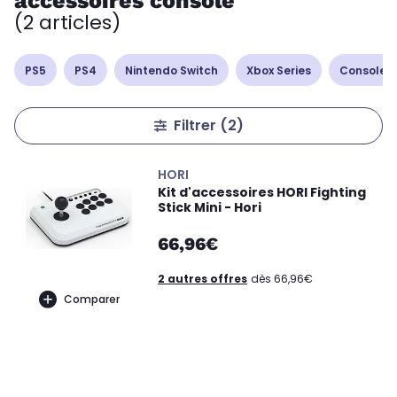
accessoires console
(2 articles)
PS5
PS4
Nintendo Switch
Xbox Series
Console r
Filtrer
(2)
HORI
Kit d'accessoires HORI Fighting
Stick Mini - Hori
66,96€
2 autres offres
dès 66,96€
Comparer