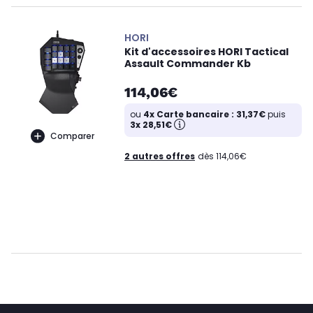
HORI
Kit d'accessoires HORI Tactical
Assault Commander Kb
114,06€
ou
4x Carte bancaire : 31,37€
puis
3x 28,51€
Comparer
2 autres offres
dès 114,06€