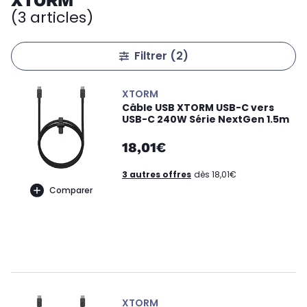
XTORM
(3 articles)
Filtrer
(2)
XTORM
Câble USB XTORM USB-C vers
USB-C 240W Série NextGen 1.5m
18,01€
3 autres offres
dès 18,01€
Comparer
XTORM