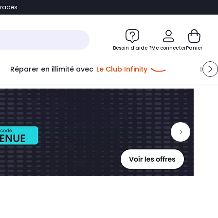
bradés.
ontenu
Accéder directement au pied de page
Besoin d'aide ?
Me connecter
Panier
Réparer en illimité avec
Le Club Infinity
Econ