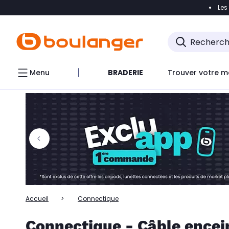
Les
Accéder directement à la navigation
Accéder directem
Accéder directement au chatbot
Menu
BRADERIE
Trouver votre m
Accueil
Connectique
Connectique - Câble ence