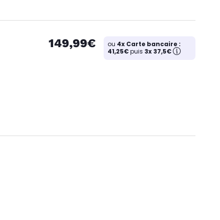
149,99€
ou
4x Carte bancaire :
41,25€
puis
3x 37,5€