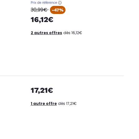
Prix de référence
oldPrice
30,99€
-47%
16,12€
2 autres offres
dès 16,12€
17,21€
1 autre offre
dès 17,21€