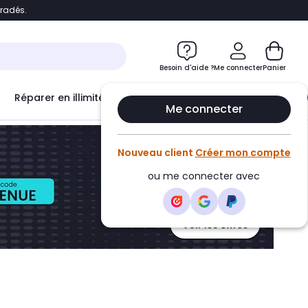
bradés.
ontenu
Accéder directement au pied de page
Besoin d'aide ?
Me connecter
Panier
Réparer en illimité avec
Le Club Infinity
Econ
Me connecter
Nouveau client
Créer mon compte
ou me connecter avec