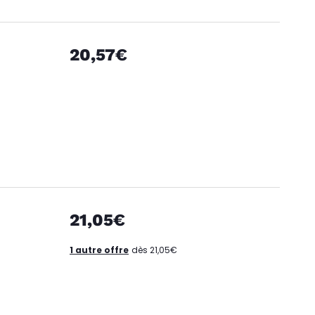
20,57€
21,05€
1 autre offre
dès 21,05€