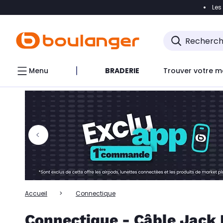
Les
Accéder directement à la navigation
Accéder directem
Accéder directement au chatbot
Menu
BRADERIE
Trouver votre m
Accueil
Connectique
Connectique - Câble Jack 