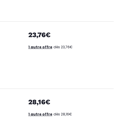
23,76€
1 autre offre
dès 23,76€
28,16€
1 autre offre
dès 28,16€