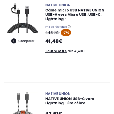
NATIVE UNION
Câble micro USB NATIVE UNION
USB-A vers Micro USB, USB-C,
Lightning -
Prix de référence
oldPrice
44,99€
-7%
41,48€
Comparer
1 autre offre
dès 41,48€
NATIVE UNION
NATIVE UNION USB-C vers
Lightning - 3m Zèbre
43,51€