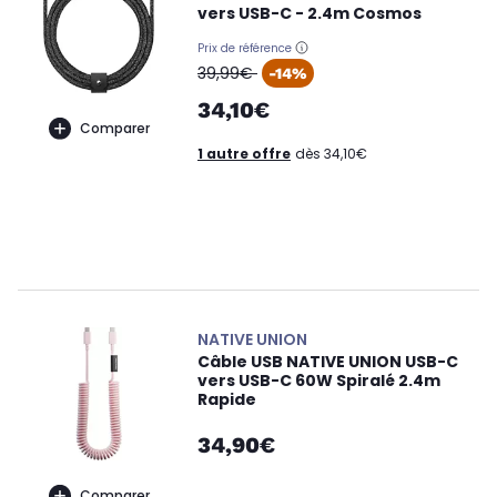
vers USB-C - 2.4m Cosmos
Prix de référence
oldPrice
39,99€
-14%
34,10€
Comparer
1 autre offre
dès 34,10€
NATIVE UNION
Câble USB NATIVE UNION USB-C
vers USB-C 60W Spiralé 2.4m
Rapide
34,90€
Comparer