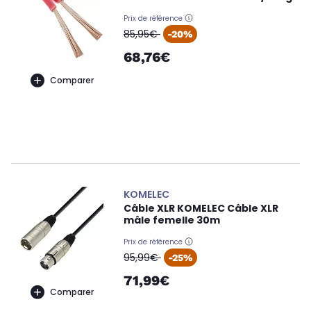
Prix de référence
oldPrice
85,95€
-20%
68,76€
Comparer
KOMELEC
Câble XLR KOMELEC Câble XLR
mâle femelle 30m
Prix de référence
oldPrice
95,99€
-25%
71,99€
Comparer