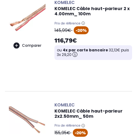
KOMELEC
KOMELEC Câble haut-parleur 2 x
4.00mm_ 100m
Prix de référence
oldPrice
145,99€
-20%
116,79€
Comparer
ou
4x par carte bancaire
32,12€ puis
3x 29,20
KOMELEC
KOMELEC Câble haut-parleur
2x2.50mm_ 50m
Prix de référence
oldPrice
155,95€
-20%