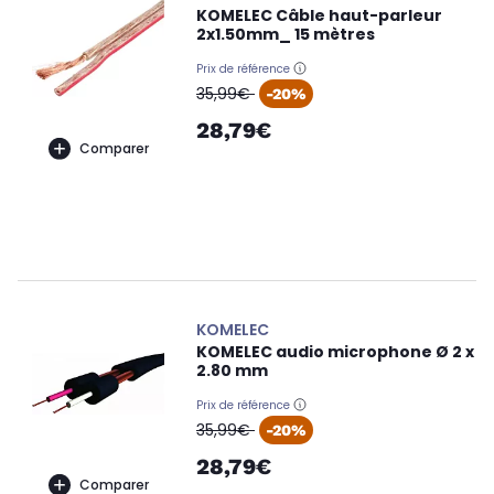
KOMELEC Câble haut-parleur
2x1.50mm_ 15 mètres
Prix de référence
oldPrice
35,99€
-20%
28,79€
Comparer
KOMELEC
KOMELEC audio microphone Ø 2 x
2.80 mm
Prix de référence
oldPrice
35,99€
-20%
28,79€
Comparer