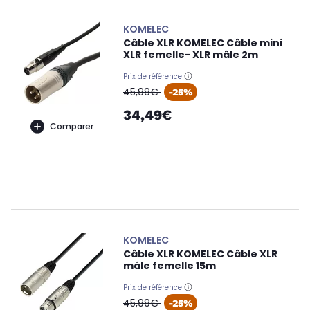
KOMELEC
Câble XLR KOMELEC Câble mini
XLR femelle- XLR mâle 2m
Prix de référence
oldPrice
45,99€
-25%
34,49€
Comparer
KOMELEC
Câble XLR KOMELEC Câble XLR
mâle femelle 15m
Prix de référence
oldPrice
45,99€
-25%