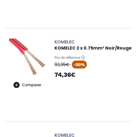
KOMELEC
KOMELEC 2 x 0.75mm² Noir/Rouge
Prix de référence
oldPrice
92,95€
-20%
74,36€
Comparer
KOMELEC