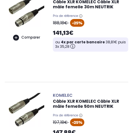
Câble XLR KOMELEC Câble XLR
mâle femelle 30m NEUTRIK
Prix de référence
oldPrice
188,18€
-25%
141,13€
Comparer
ou
4x par carte bancaire
38,81€ puis
3x 35,28
KOMELEC
Câble XLR KOMELEC Câble XLR
mâle femelle 50m NEUTRIK
Prix de référence
oldPrice
197,18€
-25%
147,88€