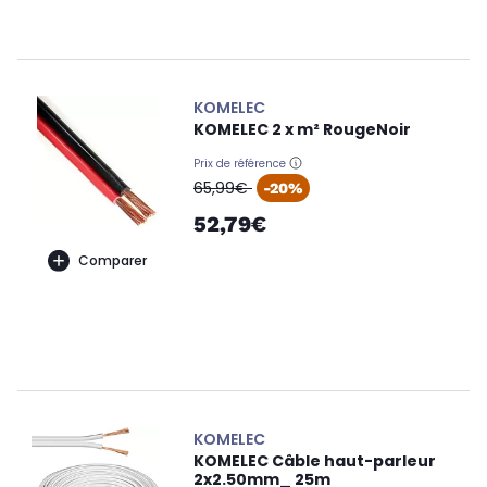
KOMELEC
KOMELEC 2 x m² RougeNoir
Prix de référence
oldPrice
65,99€
-20%
52,79€
Comparer
KOMELEC
KOMELEC Câble haut-parleur
2x2.50mm_ 25m