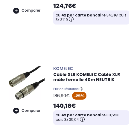
124,76€
Comparer
ou
4x par carte bancaire
34,31€ puis
3x 31,19
KOMELEC
Câble XLR KOMELEC Câble XLR
mâle femelle 40m NEUTRIK
Prix de référence
oldPrice
186,90€
-25%
140,18€
Comparer
ou
4x par carte bancaire
38,55€
puis 3x 35,04