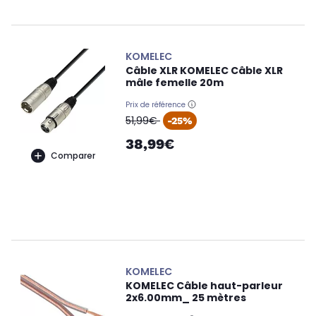
KOMELEC
Câble XLR KOMELEC Câble XLR
mâle femelle 20m
Prix de référence
oldPrice
51,99€
-25%
38,99€
Comparer
KOMELEC
KOMELEC Câble haut-parleur
2x6.00mm_ 25 mètres