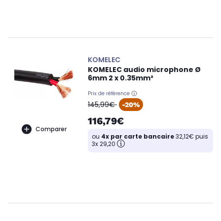
KOMELEC
KOMELEC audio microphone Ø
6mm 2 x 0.35mm²
Prix de référence
oldPrice
145,99€
-20%
116,79€
Comparer
ou
4x par carte bancaire
32,12€ puis
3x 29,20