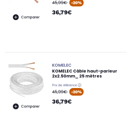
oldPrice
45,99€
-20%
36,79€
Comparer
KOMELEC
KOMELEC Câble haut-parleur
2x2.50mm_ 25 mètres
Prix de référence
oldPrice
45,99€
-20%
36,79€
Comparer