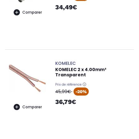
34,49€
Comparer
KOMELEC
KOMELEC 2 x 4.00mm²
Transparent
Prix de référence
oldPrice
45,99€
-20%
36,79€
Comparer