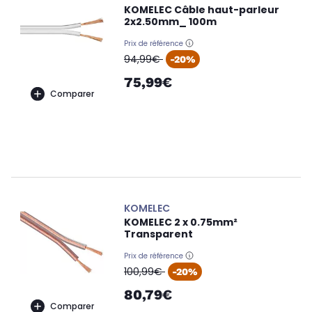
KOMELEC Câble haut-parleur
2x2.50mm_ 100m
Prix de référence
oldPrice
94,99€
-20%
75,99€
Comparer
KOMELEC
KOMELEC 2 x 0.75mm²
Transparent
Prix de référence
oldPrice
100,99€
-20%
80,79€
Comparer