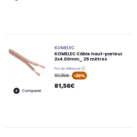
KOMELEC
KOMELEC Câble haut-parleur
2x4.00mm_ 25 mètres
Prix de référence
oldPrice
101,95€
-20%
81,56€
Comparer