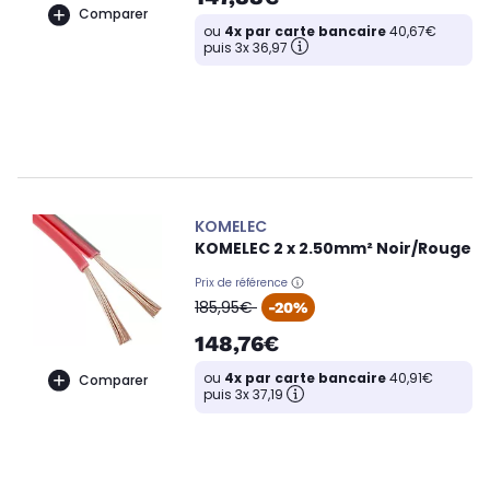
Comparer
ou
4x par carte bancaire
40,67€
puis 3x 36,97
KOMELEC
KOMELEC 2 x 2.50mm² Noir/Rouge
Prix de référence
oldPrice
185,95€
-20%
148,76€
ou
4x par carte bancaire
40,91€
Comparer
puis 3x 37,19