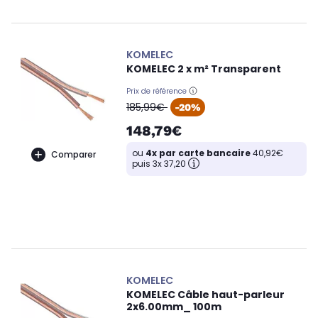
KOMELEC
KOMELEC 2 x m² Transparent
Prix de référence
oldPrice
185,99€
-20%
148,79€
ou
4x par carte bancaire
40,92€
Comparer
puis 3x 37,20
KOMELEC
KOMELEC Câble haut-parleur
2x6.00mm_ 100m