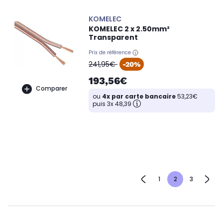
KOMELEC
KOMELEC 2 x 2.50mm²
Transparent
Prix de référence
oldPrice
241,95€
-20%
193,56€
Comparer
ou
4x par carte bancaire
53,23€
puis 3x 48,39
1
2
3