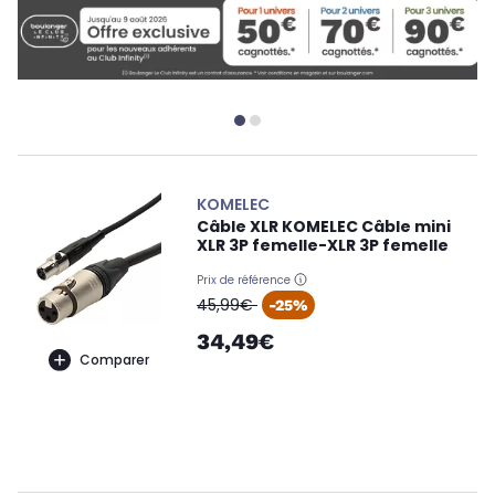
KOMELEC
Câble XLR KOMELEC Câble mini
XLR 3P femelle-XLR 3P femelle
Prix de référence
oldPrice
45,99€
-25%
34,49€
Comparer