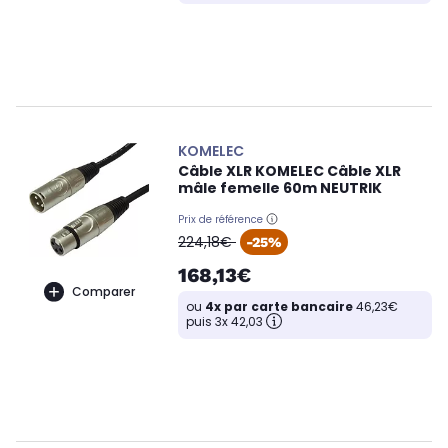
KOMELEC
Câble XLR KOMELEC Câble XLR
mâle femelle 60m NEUTRIK
Prix de référence
oldPrice
224,18€
-25%
168,13€
Comparer
ou
4x par carte bancaire
46,23€
puis 3x 42,03