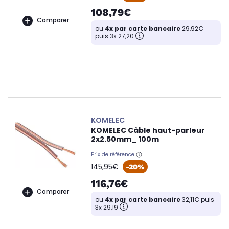
108,79€
Comparer
ou
4x par carte bancaire
29,92€
puis 3x 27,20
KOMELEC
KOMELEC Câble haut-parleur
2x2.50mm_ 100m
Prix de référence
oldPrice
145,95€
-20%
116,76€
Comparer
ou
4x par carte bancaire
32,11€ puis
3x 29,19