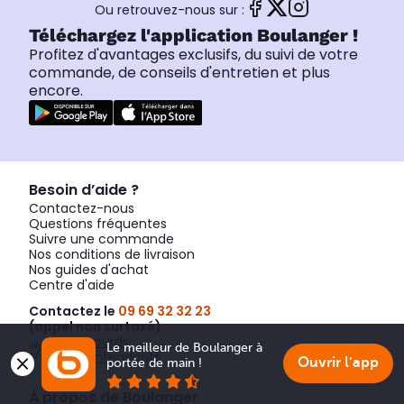
Ou retrouvez-nous sur :
Téléchargez l'application Boulanger !
Profitez d'avantages exclusifs, du suivi de votre
commande, de conseils d'entretien et plus
encore.
Besoin d’aide ?
Contactez-nous
Questions fréquentes
Suivre une commande
Nos conditions de livraison
Nos guides d'achat
Centre d'aide
Contactez le
09 69 32 32 23
(appel non surtaxé)
Accès sourds
Le meilleur de Boulanger à 
et malentendants
Ouvrir l'app
portée de main !
À propos de Boulanger