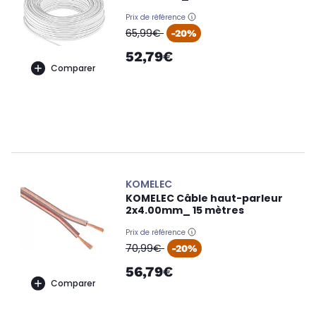
Prix de référence
oldPrice
65,99€
-20%
52,79€
Comparer
KOMELEC
KOMELEC Câble haut-parleur
2x4.00mm_ 15 mètres
Prix de référence
oldPrice
70,99€
-20%
56,79€
Comparer