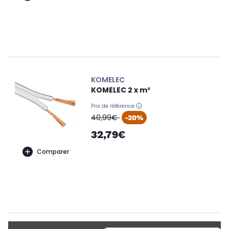
KOMELEC
KOMELEC 2 x m²
Prix de référence
oldPrice
40,99€
-20%
32,79€
Comparer