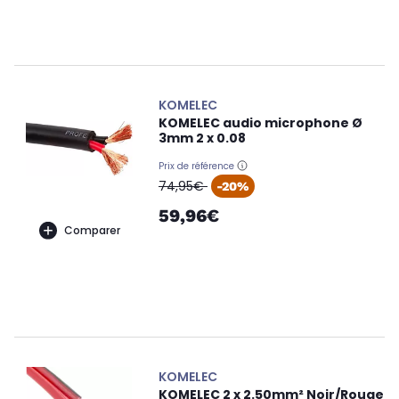
KOMELEC
KOMELEC audio microphone Ø
3mm 2 x 0.08
Prix de référence
oldPrice
74,95€
-20%
59,96€
Comparer
KOMELEC
KOMELEC 2 x 2.50mm² Noir/Rouge