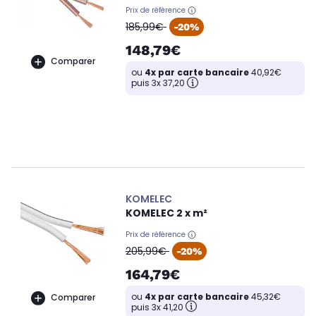
Prix de référence
oldPrice
185,99€
-20%
148,79€
Comparer
ou
4x par carte bancaire
40,92€
puis 3x 37,20
KOMELEC
KOMELEC 2 x m²
Prix de référence
oldPrice
205,99€
-20%
164,79€
ou
4x par carte bancaire
45,32€
Comparer
puis 3x 41,20