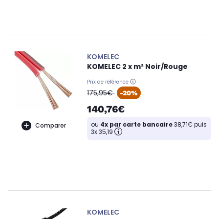
KOMELEC
KOMELEC 2 x m² Noir/Rouge
Prix de référence
oldPrice
175,95€
-20%
140,76€
ou
4x par carte bancaire
38,71€ puis
Comparer
3x 35,19
KOMELEC