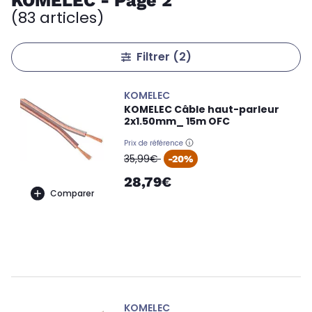
KOMELEC - Page 2
(83 articles)
Filtrer
(2)
KOMELEC
KOMELEC Câble haut-parleur
2x1.50mm_ 15m OFC
Prix de référence
oldPrice
35,99€
-20%
28,79€
Comparer
KOMELEC