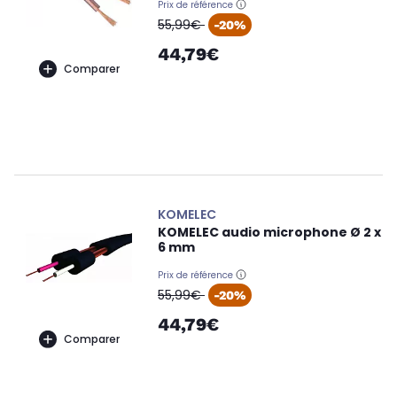
Prix de référence
oldPrice
55,99€
-20%
44,79€
Comparer
KOMELEC
KOMELEC audio microphone Ø 2 x
6 mm
Prix de référence
oldPrice
55,99€
-20%
44,79€
Comparer