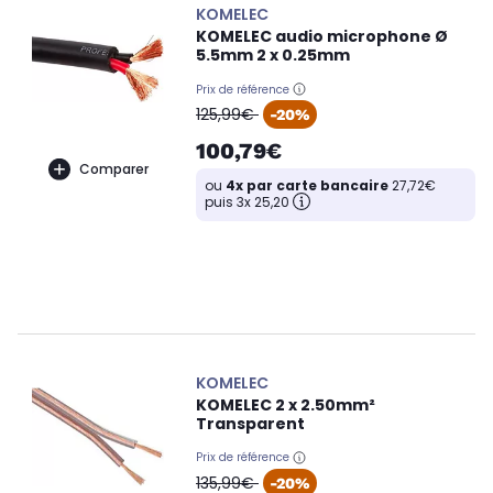
KOMELEC
KOMELEC audio microphone Ø
5.5mm 2 x 0.25mm
Prix de référence
oldPrice
125,99€
-20%
100,79€
Comparer
ou
4x par carte bancaire
27,72€
puis 3x 25,20
KOMELEC
KOMELEC 2 x 2.50mm²
Transparent
Prix de référence
oldPrice
135,99€
-20%