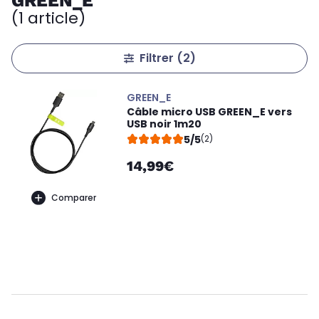
GREEN_E
(1 article)
Filtrer
(2)
GREEN_E
Câble micro USB GREEN_E vers
USB noir 1m20
5/5
(2)
14,99€
Comparer