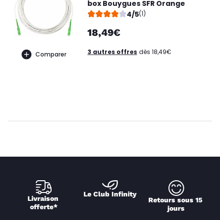
box Bouygues SFR Orange
4/5
(1)
18,49€
3 autres offres
dès 18,49€
Comparer
Le Club Infinity
Livraison 
Retours sous 15 
offerte*
jours