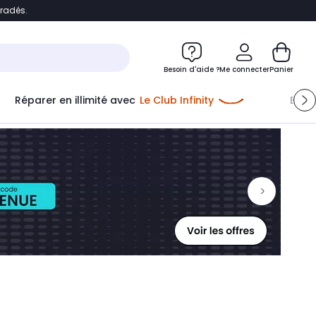
bradés.
ontenu
Accéder directement au pied de page
Besoin d'aide ?
Me connecter
Panier
Réparer en illimité avec
Le Club Infinity
Econ
Me connecter
Nouveau client
Créer mon compte
ou me connecter avec