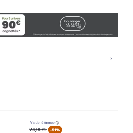
Prix de référence
oldPrice
24,99€
-51%