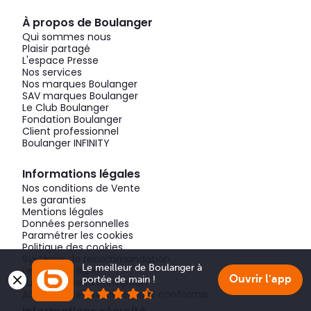
À propos de Boulanger
Qui sommes nous
Plaisir partagé
L'espace Presse
Nos services
Nos marques Boulanger
SAV marques Boulanger
Le Club Boulanger
Fondation Boulanger
Client professionnel
Boulanger INFINITY
Informations légales
Nos conditions de Vente
Les garanties
Mentions légales
Données personnelles
Paramétrer les cookies
Politique des cookies
Système de recommandation
Le meilleur de Boulanger à 
Les avis en ligne
Ouvrir l'app
portée de main !
Lutte contre la corruption
Accessibilité : partiellement conforme