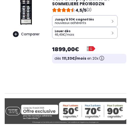
SOMMELIERE PRO160DZN
4,5/5
(2)
Jusqu'à
90€
cagnottés
nouveaux adhérents
Louer dès
Comparer
46,49€/mois
1899,00€
dès
111,33€/mois
en 20x