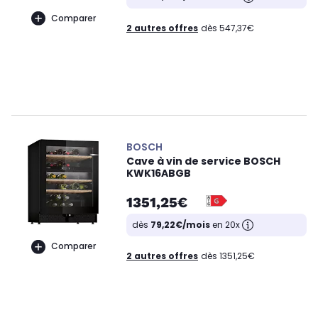
Comparer
2 autres offres
dès 547,37€
BOSCH
Cave à vin de service BOSCH
KWK16ABGB
1351,25€
dès
79,22€/mois
en 20x
Comparer
2 autres offres
dès 1351,25€