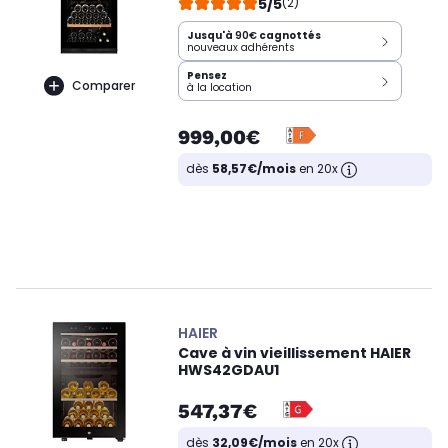
5/5
(2)
Jusqu'à
90€
cagnottés
nouveaux adhérents
Pensez
Comparer
à la location
999,00€
dès
58,57€/mois
en 20x
HAIER
Cave à vin vieillissement HAIER
HWS42GDAU1
547,37€
dès
32,09€/mois
en 20x