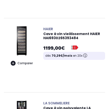
HAIER
Cave à vin vieillissement HAIER
HAI6930265393484
1199,00€
dès
70,29€/mois
en 20x
Comparer
LA SOMMELIERE
Cave à vin polyvalente LA