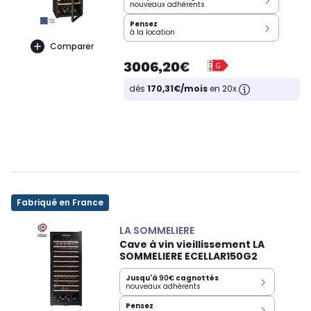
nouveaux adhérents
Pensez
à la location
Comparer
3006,20€
dès
170,31€/mois
en 20x
Fabriqué en France
LA SOMMELIERE
Cave à vin vieillissement LA
SOMMELIERE ECELLAR150G2
Jusqu'à
90€
cagnottés
nouveaux adhérents
Pensez