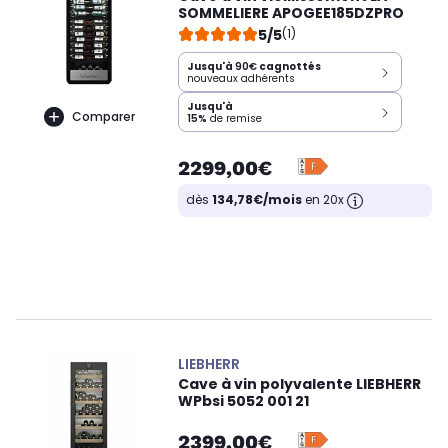
SOMMELIERE APOGEE185DZPRO
5/5
(1)
Jusqu'à
90€
cagnottés
nouveaux adhérents
Jusqu'à
Comparer
15%
de remise
2299,00€
dès
134,78€/mois
en 20x
LIEBHERR
Cave à vin polyvalente LIEBHERR
WPbsi 5052 001 21
2399,00€