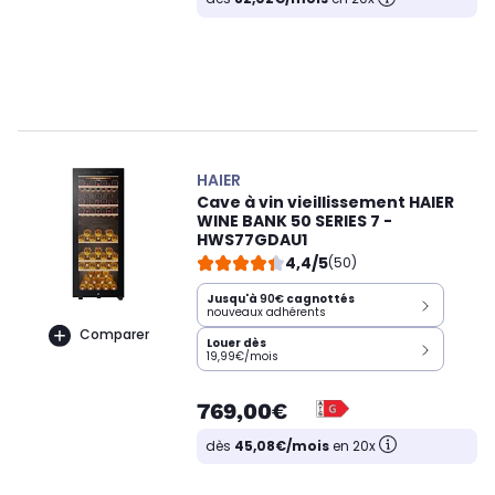
HAIER
Cave à vin vieillissement HAIER
WINE BANK 50 SERIES 7 -
HWS77GDAU1
4,4/5
(50)
Jusqu'à
90€
cagnottés
nouveaux adhérents
Comparer
Louer dès
19,99€/mois
769,00€
dès
45,08€/mois
en 20x