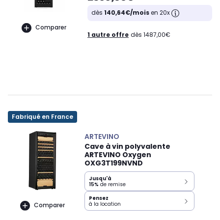
dès
140,64€/mois
en 20x
Comparer
1 autre offre
dès 1487,00€
Fabriqué en France
ARTEVINO
Cave à vin polyvalente
ARTEVINO Oxygen
OXG3T199NVND
Jusqu'à
15%
de remise
Pensez
à la location
Comparer