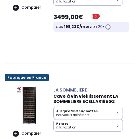
à la location
Comparer
3499,00€
dès
198,23€/mois
en 20x
Fabriqué en France
LA SOMMELIERE
Cave à vin vieillissement LA
SOMMELIERE ECELLAR185G2
Jusqu'à
90€
cagnottés
nouveaux adhérents
Pensez
à la location
Comparer