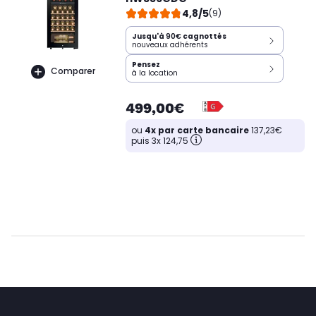
4,8/5
(9)
Jusqu'à
90€
cagnottés
nouveaux adhérents
Pensez
Comparer
à la location
499,00€
ou
4x par carte bancaire
137,23€
puis 3x 124,75