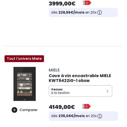
3999,00€
dès
226,56€/mois
en 20x
Tout l'univers Miele
MIELE
Cave à vin encastrable MIELE
KWT6422iG-1 obsw
Pensez
à la location
4149,00€
Comparer
dès
235,06€/mois
en 20x