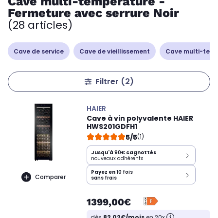
Cave multi-température -
Fermeture avec serrure Noir
(28 articles)
Cave de service
Cave de vieillissement
Cave multi-tem
Filtrer
(2)
HAIER
Cave à vin polyvalente HAIER
HWS201GDFH1
5/5
(1)
Jusqu'à
90€
cagnottés
nouveaux adhérents
Payez en
10 fois
Comparer
sans frais
1399,00€
dès
82,02€/mois
en 20x