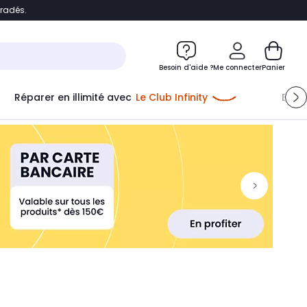
bradés.
ontenu
Accéder directement au pied de page
Besoin d'aide ?
Me connecter
Panier
Réparer en illimité avec
Le Club Infinity
Econ
Me connecter
Nouveau client
Créer mon compte
ou me connecter avec