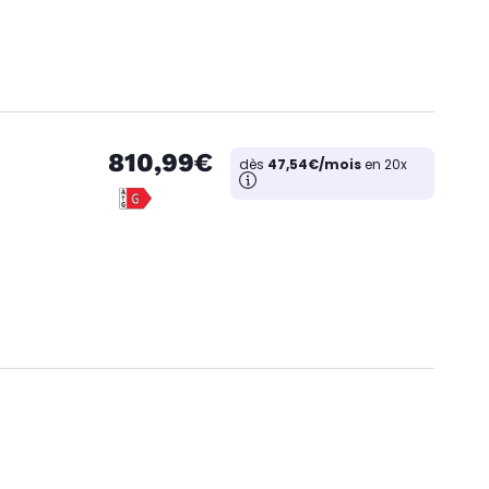
810,99€
dès
47,54€/mois
en 20x