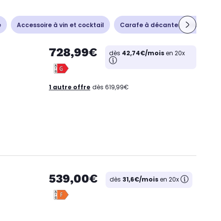
e
Accessoire à vin et cocktail
Carafe à décanter - Aérateur
728,99€
dès
42,74€/mois
en 20x
1 autre offre
dès 619,99€
539,00€
dès
31,6€/mois
en 20x