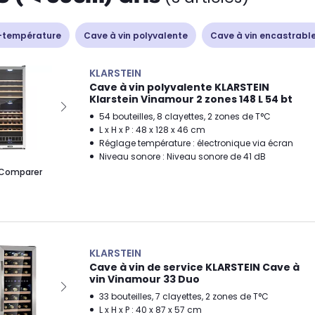
-température
Cave à vin polyvalente
Cave à vin encastrabl
KLARSTEIN
Cave à vin polyvalente KLARSTEIN
Klarstein Vinamour 2 zones 148 L 54 bt
54 bouteilles, 8 clayettes, 2 zones de T°C
L x H x P : 48 x 128 x 46 cm
Réglage température : électronique via écran
Niveau sonore : Niveau sonore de 41 dB
Comparer
KLARSTEIN
Cave à vin de service KLARSTEIN Cave à
vin Vinamour 33 Duo
33 bouteilles, 7 clayettes, 2 zones de T°C
L x H x P : 40 x 87 x 57 cm