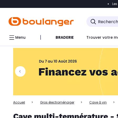
Les
Accéder directement à la navigation
Accéder directem
Accéder directement au chatbot
Menu
BRADERIE
Trouver votre m
Accueil
Gros électroménager
Cave à vin
Cave multi-température - S