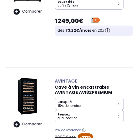
Louer dès
30,99€/mois
Comparer
1249,00€
dès
73,22€/mois
en 20x
AVINTAGE
Cave à vin encastrable
AVINTAGE AVI82PREMIUM
Jusqu'à
15%
de remise
Pensez
à la location
Comparer
Prix de référence
oldPrice
3205,24€
-37%