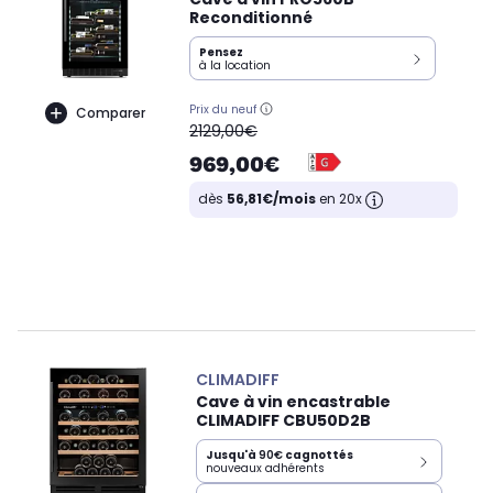
Reconditionné
Pensez
à la location
Prix du neuf
Comparer
oldPrice
2129,00€
969,00€
dès
56,81€/mois
en 20x
CLIMADIFF
Cave à vin encastrable
CLIMADIFF CBU50D2B
Jusqu'à
90€
cagnottés
nouveaux adhérents