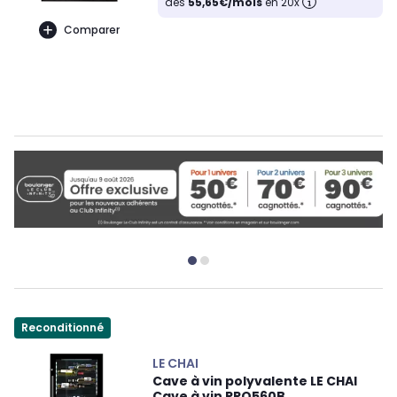
dès
55,65€/mois
en 20x
Comparer
Reconditionné
LE CHAI
Cave à vin polyvalente LE CHAI
Cave à vin PRO560B