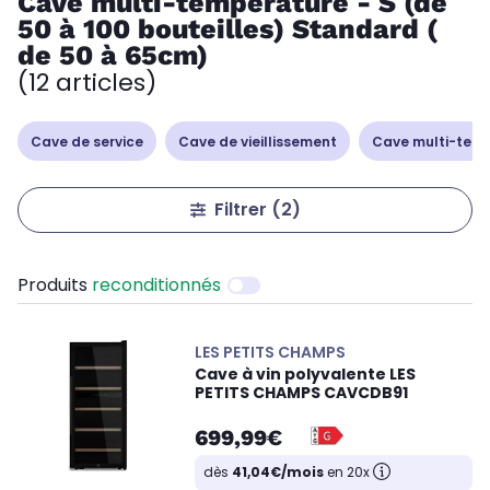
Cave multi-température - S (de
50 à 100 bouteilles) Standard (
de 50 à 65cm)
(12 articles)
Cave de service
Cave de vieillissement
Cave multi-tem
Filtrer
(2)
Produits
reconditionnés
LES PETITS CHAMPS
Cave à vin polyvalente LES
PETITS CHAMPS CAVCDB91
699,99€
dès
41,04€/mois
en 20x