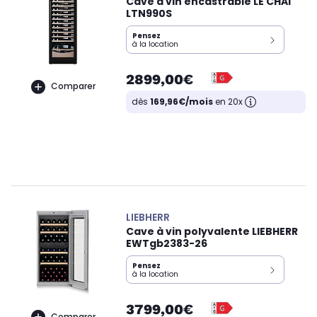
Cave à vin encastrable LE CHAI
LTN990S
Pensez
à la location
2899,00€
Comparer
dès
169,96€/mois
en 20x
LIEBHERR
Cave à vin polyvalente LIEBHERR
EWTgb2383-26
Pensez
à la location
3799,00€
Comparer