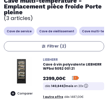
Cave multi-température -
Emplacement pièce froide Porte
pleine
(3 articles)
Cave de service
Cave de vieillissement
Cave multi-tem
Filtrer
(2)
LIEBHERR
Cave à vin polyvalente LIEBHERR
WPbsi 5052 001 21
2399,00€
dès
140,64€/mois
en 20x
Comparer
1 autre offre
dès 1487,00€