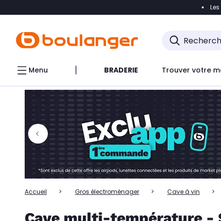
Les
Accéder directement à la navigation
Accéder directem
Accéder directement au chatbot
Menu
BRADERIE
Trouver votre m
Accueil
Gros électroménager
Cave à vin
Cave multi-température - 