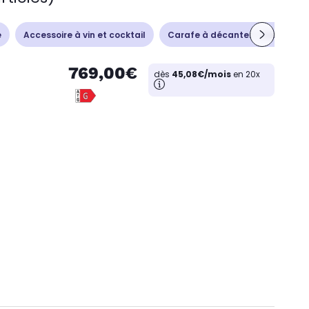
e
Accessoire à vin et cocktail
Carafe à décanter - Aérateur
769,00€
dès
45,08€/mois
en 20x