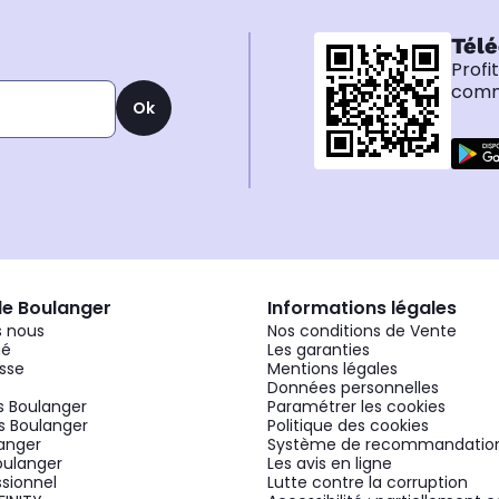
Télé
Profi
comma
Ok
de Boulanger
Informations légales
 nous
Nos conditions de Vente
gé
Les garanties
sse
Mentions légales
Données personnelles
 Boulanger
Paramétrer les cookies
 Boulanger
Politique des cookies
langer
Système de recommandatio
oulanger
Les avis en ligne
ssionnel
Lutte contre la corruption