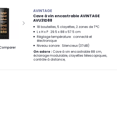
AVINTAGE
Cave à vin encastrable AVINTAGE
AVU31D88
18 bouteilles, 5 clayettes, 2 zones de T°C
L x H x P : 29.5 x 88 x 57.5 cm
Réglage température : connecté et
électronique
Niveau sonore : Silencieux (37dB)
Comparer
On adore :
Cave à vin encastrable 88 cm,
éclairage modulable, clayettes télescopiques,
contrôle à distance,