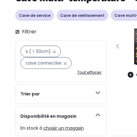
Cave de service
Cave de vieillissement
Cave multi
Filtrer
s ( < 50cm)
cave connectée
Tout effacer
Trier par
Disponibilité en magasin
En stock à
choisir un magasin