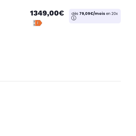
1349,00€
dès
79,09€/mois
en 20x