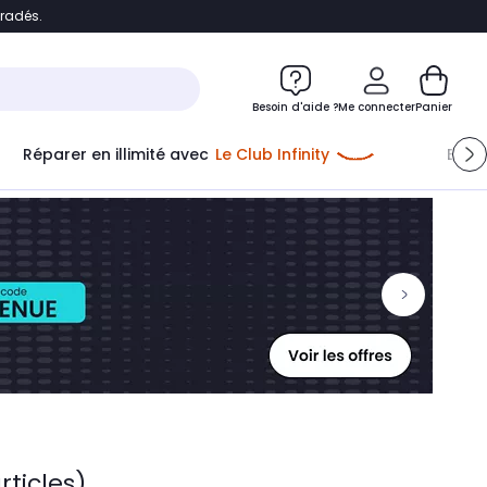
bradés.
ontenu
Accéder directement au pied de page
Besoin d'aide ?
Me connecter
Panier
Réparer en illimité avec
Le Club Infinity
Econ
Me connecter
Nouveau client
Créer mon compte
ou me connecter avec
rticles)