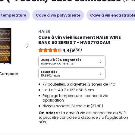
-température
Cave à vin polyvalente
Cave à vin encastrabl
HAIER
Cave à vin vieillissement HAIER WINE
BANK 50 SERIES 7 - HWS77GDAU1
4,4/5
(50)
Jusqu'à
90€
cagnottés
nouveaux adhérents
Louer dès
Comparer
19,99€/mois
77 bouteilles, 6 clayettes, 2 zones de T°C
L x H x P : 49.7 x 127 x 58.5 cm
Réglage température : connecté via
application
Niveau sonore : Silencieux (37dB)
On adore :
La cave à vin est connectée au WiFi
et peut être contrôlée à distance via l'application
hOn.