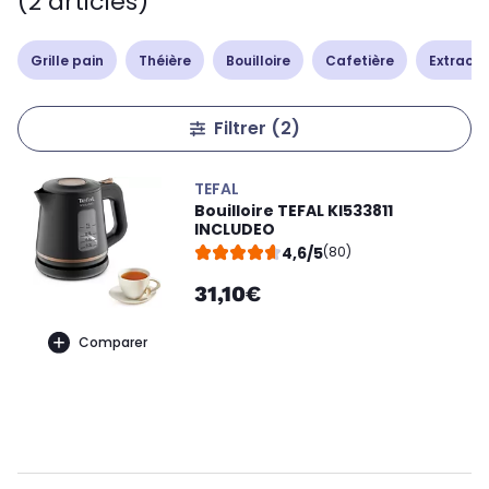
(2 articles)
Grille pain
Théière
Bouilloire
Cafetière
Extracte
Filtrer
(2)
TEFAL
Bouilloire TEFAL KI533811
INCLUDEO
4,6/5
(80)
31,10€
Comparer