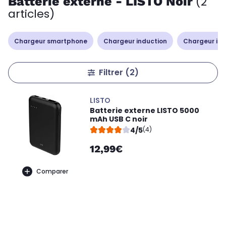
Batterie externe - LISTO Noir
(2
articles)
Chargeur smartphone
Chargeur induction
Chargeur iP
Filtrer
(2)
LISTO
Batterie externe LISTO 5000
mAh USB C noir
4/5
(4)
12,99€
Comparer