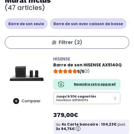
Mural inclus
(47 articles)
Barre de son seule
Barre de son avec caisson de basse
Filtrer
(2)
HISENSE
Barre de son HISENSE AX5140Q
5/5
(2)
Revendre votre appareil
Jusqu'à
90€
cagnottés
nouveaux adhérents
Comparer
379,00€
ou
4x Carte bancaire : 104,23€
puis
3x 94,75€