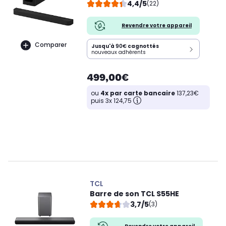
4,4/5
(22)
Revendre votre appareil
Comparer
Jusqu'à
90€
cagnottés
nouveaux adhérents
499,00€
ou
4x par carte bancaire
137,23€
puis 3x 124,75
TCL
Barre de son TCL S55HE
3,7/5
(3)