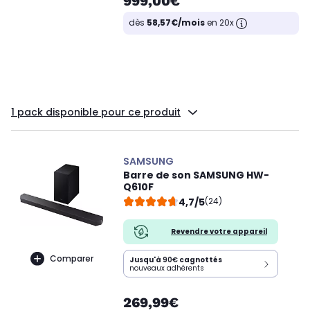
999,00€
dès
58,57€/mois
en 20x
1 pack disponible pour ce produit
SAMSUNG
Barre de son SAMSUNG HW-
Q610F
4,7/5
(24)
Revendre votre appareil
Comparer
Jusqu'à
90€
cagnottés
nouveaux adhérents
269,99€