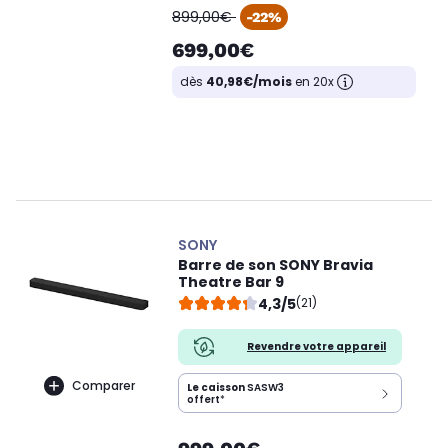
oldPrice
899,00€
-22%
699,00€
dès
40,98€/mois
en 20x
SONY
Barre de son SONY Bravia
Theatre Bar 9
4,3/5
(21)
Revendre votre appareil
Comparer
Le caisson
SASW3
offert
*