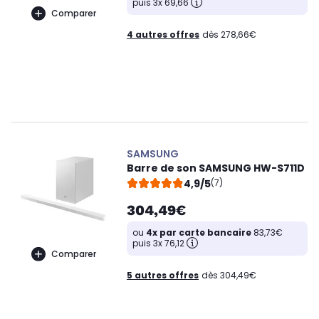
puis 3x 69,66
Comparer
4 autres offres
dès 278,66€
SAMSUNG
Barre de son SAMSUNG HW-S711D
4,9/5
(7)
304,49€
ou
4x par carte bancaire
83,73€
puis 3x 76,12
Comparer
5 autres offres
dès 304,49€