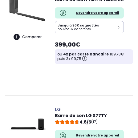
Revendre votre appareil
Jusqu'à
90€
cagnottés
nouveaux adhérents
Comparer
399,00€
ou
4x par carte bancaire
109,73€
puis 3x 99,75
LG
Barre de son LG S77TY
4,6/5
(17)
Revendre votre appareil