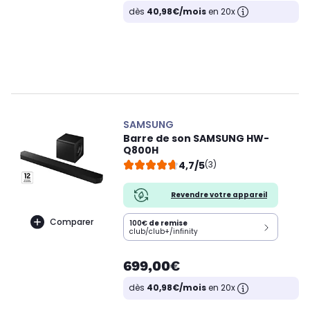
dès
40,98€/mois
en 20x
SAMSUNG
Barre de son SAMSUNG HW-
Q800H
4,7/5
(3)
Revendre votre appareil
Comparer
100€
de remise
club/club+/infinity
699,00€
dès
40,98€/mois
en 20x