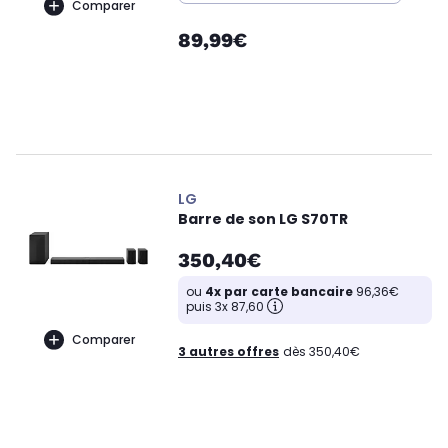
Comparer
89,99€
LG
Barre de son LG S70TR
350,40€
ou
4x par carte bancaire
96,36€
puis 3x 87,60
Comparer
3 autres offres
dès 350,40€