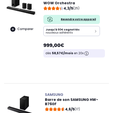
WOW Orchestra
4,3/5
(25)
Revendre votre appareil
Comparer
Jusqu'à
90€
cagnottés
nouveaux adhérents
999,00€
dès
58,57€/mois
en 20x
SAMSUNG
Barre de son SAMSUNG HW-
B760F
4,6/5
(17)