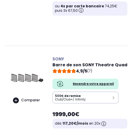
ou
4x par carte bancaire
74,25€
puis 3x 67,50
SONY
Barre de son SONY Theatre Quad
4,9/5
(7)
Revendre votre appareil
500€
de remise
Club/Club+/ Infinity
Comparer
1999,00€
dès
117,20€/mois
en 20x