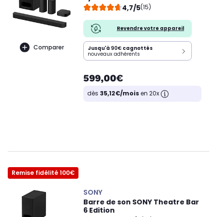
4,7/5
(15)
Revendre votre appareil
Comparer
Jusqu'à
90€
cagnottés
nouveaux adhérents
599,00€
dès
35,12€/mois
en 20x
Remise fidélité 100€
SONY
Barre de son SONY Theatre Bar
6 Edition