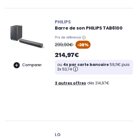
PHILIPS
Barre de son PHILIPS TAB6100
Prix de référence
oldPrice
299,90€
-28%
214,97€
ou
4x par carte bancaire
59,11€ puis
Comparer
3x 53,74
3 autres offres
dès 214,97€
LG