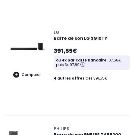
LG
Barre de son LG SG10TY
391,55€
ou
4x par carte bancaire
107,68€
puis 3x 97,89
Comparer
4 autres offres
dès 391,55€
PHILIPS
Barre de son PHILIPS TAB8200