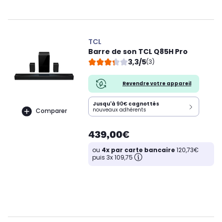
TCL
Barre de son TCL Q85H Pro
3,3/5
(3)
Revendre votre appareil
Jusqu'à
90€
cagnottés
nouveaux adhérents
Comparer
439,00€
ou
4x par carte bancaire
120,73€
puis 3x 109,75