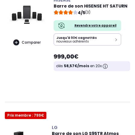
HISENSE
Barre de son HISENSE HT SATURN
4/5
(3)
Revendre votre appareil
Jusqu'à
90€
cagnottés
nouveaux adhérents
Comparer
999,00€
dès
58,57€/mois
en 20x
Prix membre : 799€
LG
Barre de son LG S95TR Atmos