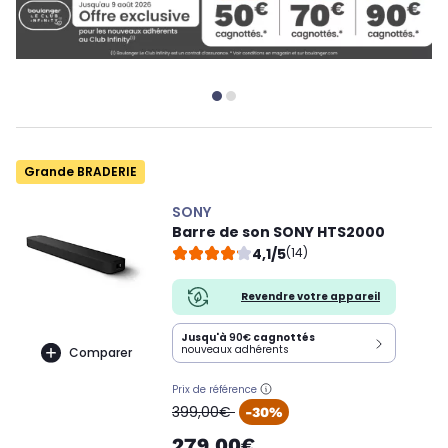
Grande BRADERIE
SONY
Barre de son SONY HTS2000
4,1/5
(14)
Revendre votre appareil
Jusqu'à
90€
cagnottés
nouveaux adhérents
Comparer
Prix de référence
oldPrice
399,00€
-30%
279,00€