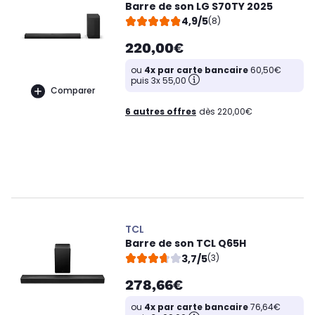
Barre de son LG S70TY 2025
4,9/5
(8)
220,00€
ou
4x par carte bancaire
60,50€
puis 3x 55,00
Comparer
6 autres offres
dès 220,00€
TCL
Barre de son TCL Q65H
3,7/5
(3)
278,66€
ou
4x par carte bancaire
76,64€