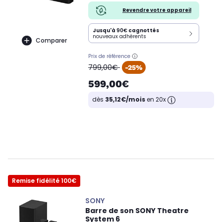
Revendre votre appareil
Jusqu'à
90€
cagnottés
nouveaux adhérents
Comparer
Prix de référence
oldPrice
799,00€
-25%
599,00€
dès
35,12€/mois
en 20x
Remise fidélité 100€
SONY
Barre de son SONY Theatre
System 6