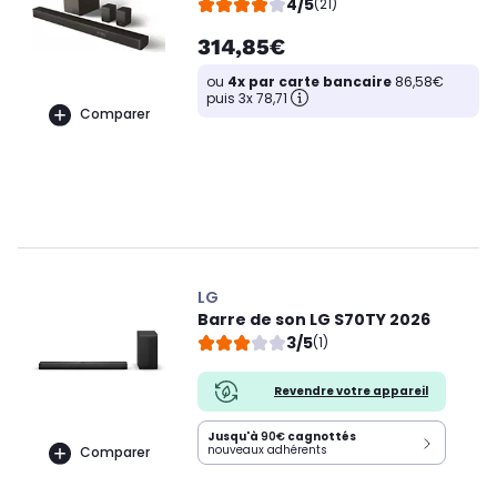
4/5
(21)
314,85€
ou
4x par carte bancaire
86,58€
puis 3x 78,71
Comparer
LG
Barre de son LG S70TY 2026
3/5
(1)
Revendre votre appareil
Jusqu'à
90€
cagnottés
nouveaux adhérents
Comparer