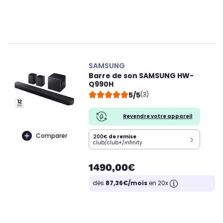
SAMSUNG
Barre de son SAMSUNG HW-
Q990H
5/5
(3)
Revendre votre appareil
Comparer
200€
de remise
club/club+/infinity
1490,00€
dès
87,36€/mois
en 20x