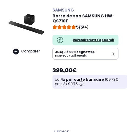
SAMSUNG
Barre de son SAMSUNG HW-
QS710F
5/5
(4)
Revendre votre appareil
Comparer
Jusqu'à
90€
cagnottés
nouveaux adhérents
399,00€
ou
4x par carte bancaire
109,73€
puis 3x 99,75