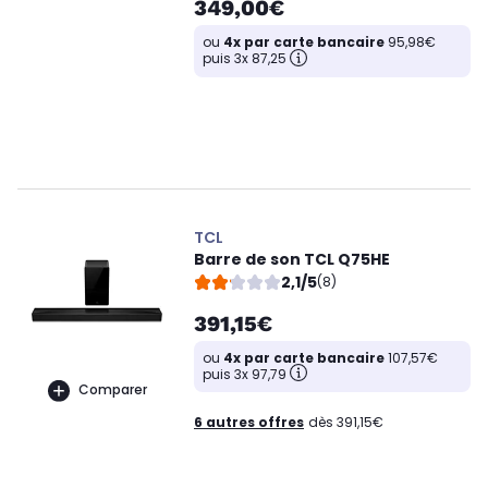
349,00€
ou
4x par carte bancaire
95,98€
puis 3x 87,25
TCL
Barre de son TCL Q75HE
2,1/5
(8)
391,15€
ou
4x par carte bancaire
107,57€
puis 3x 97,79
Comparer
6 autres offres
dès 391,15€