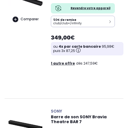
Revendre votre appareil
Comparer
50€
de remise
club/club+/infinity
349,00€
ou
4x par carte bancaire
95,98€
puis 3x 87,25
1 autre offre
dès 247,59€
SONY
Barre de son SONY Bravia
Theatre BAR 7