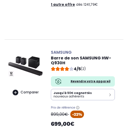
1 autre offre
dès 1241,79€
SAMSUNG
Barre de son SAMSUNG HW-
Q930H
4/5
(2)
Revendre votre appareil
Comparer
Jusqu'à
90€
cagnottés
nouveaux adhérents
Prix de référence
oldPrice
899,00€
-22%
699,00€