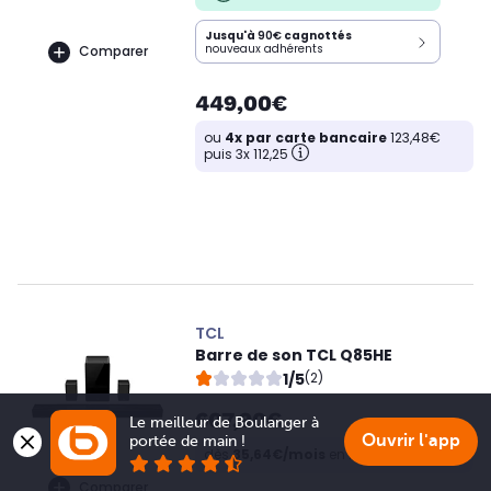
Jusqu'à
90€
cagnottés
nouveaux adhérents
Comparer
449,00€
ou
4x par carte bancaire
123,48€
puis 3x 112,25
TCL
Barre de son TCL Q85HE
1/5
(2)
607,90€
Le meilleur de Boulanger à 
Ouvrir l'app
portée de main !
dès
35,64€/mois
en 20x
Comparer