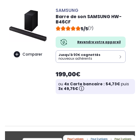
SAMSUNG
Barre de son SAMSUNG HW-
B46CF
5/5
(7)
Revendre votre appareil
Comparer
Jusqu'à
90€
cagnottés
nouveaux adhérents
199,00€
ou
4x Carte bancaire : 54,73€
puis
3x 49,75€