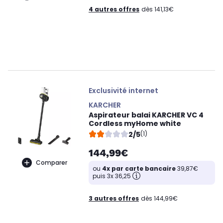
4 autres offres
dès 141,13€
Exclusivité internet
KARCHER
Aspirateur balai KARCHER VC 4
Cordless myHome white
2/5
(1)
144,99€
Comparer
ou
4x par carte bancaire
39,87€
puis 3x 36,25
3 autres offres
dès 144,99€