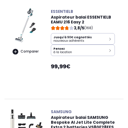
ESSENTIELB
Aspirateur balai ESSENTIELB
EAMU 216 Easy 2
3,8/5
(168)
Jusqu'à
90€
cagnottés
nouveaux adhérents
Pensez
Comparer
à la location
99,99€
SAMSUNG
Aspirateur balai SAMSUNG
Bespoke AI Jet Lite Complete
Extra 2 batteries VS80F28EES