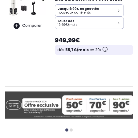
Jusqu'à
90€
cagnottés
nouveaux adhérents
Louer dès
19,49€/mois
Comparer
949,99€
dès
55,7€/mois
en 20x