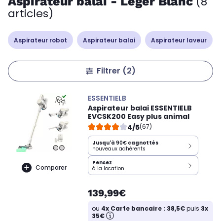
Aspirateur balai - Léger Blanc
(8
articles)
Aspirateur robot
Aspirateur balai
Aspirateur laveur
Filtrer
(2)
ESSENTIELB
Aspirateur balai ESSENTIELB
EVCSK200 Easy plus animal
4/5
(67)
Jusqu'à
90€
cagnottés
nouveaux adhérents
Pensez
Comparer
à la location
139,99€
ou
4x Carte bancaire : 38,5€
puis
3x
35€