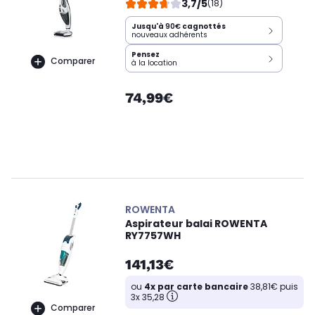
3,7/5
(18)
Jusqu'à
90€
cagnottés
nouveaux adhérents
Pensez
Comparer
à la location
74,99€
ROWENTA
Aspirateur balai ROWENTA
RY7757WH
141,13€
ou
4x par carte bancaire
38,81€ puis
3x 35,28
Comparer