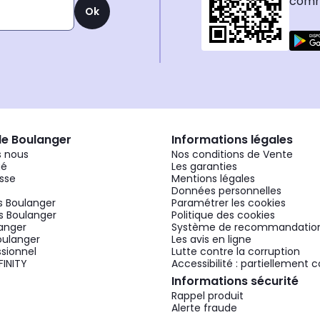
comma
Ok
de Boulanger
Informations légales
 nous
Nos conditions de Vente
gé
Les garanties
sse
Mentions légales
Données personnelles
 Boulanger
Paramétrer les cookies
 Boulanger
Politique des cookies
langer
Système de recommandatio
oulanger
Les avis en ligne
ssionnel
Lutte contre la corruption
FINITY
Accessibilité : partiellement
Informations sécurité
Rappel produit
Alerte fraude