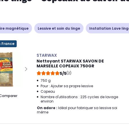
aire magnétique
Lessive et soin du linge
Installation Lave ling
n France
STARWAX
Nettoyant STARWAX SAVON DE
MARSEILLE COPEAUX 750GR
5/5
(2)
750 g
Pour : Ajouter sa propre lessive
Copeau
Comparer
Nombre d'utilisations : 225 cycles de lavage
environ
On adore :
Idéal pour fabriquer sa lessive soi
même