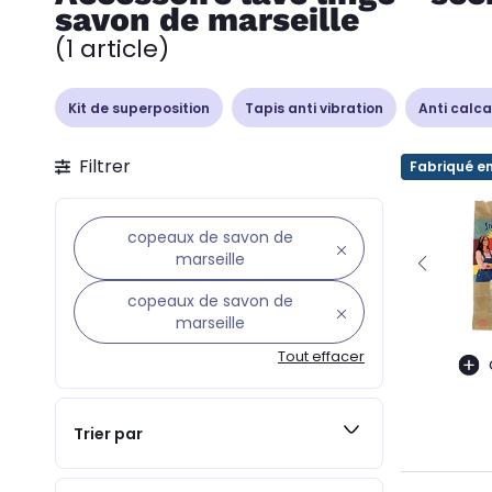
savon de marseille
(1 article)
Kit de superposition
Tapis anti vibration
Anti calc
Filtrer
Fabriqué e
copeaux de savon de
marseille
copeaux de savon de
marseille
Tout effacer
Trier par