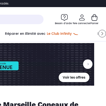
bradés.
ontenu
Accéder directement au pied de page
Besoin d'aide ?
Me connecter
Panier
Réparer en illimité avec
Le Club Infinity
Econ
e Marseille Copeaux de