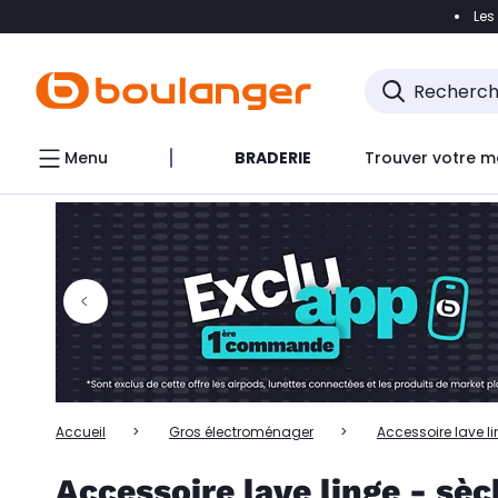
Les
Accéder directement à la navigation
Accéder directem
Accéder directement au chatbot
Menu
BRADERIE
Trouver votre m
Accueil
Gros électroménager
Accessoire lave l
Accessoire lave linge - sè