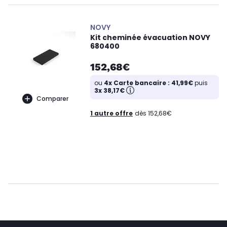
NOVY
Kit cheminée évacuation NOVY
680400
152,68€
ou
4x Carte bancaire : 41,99€
puis
3x 38,17€
Comparer
1 autre offre
dès 152,68€