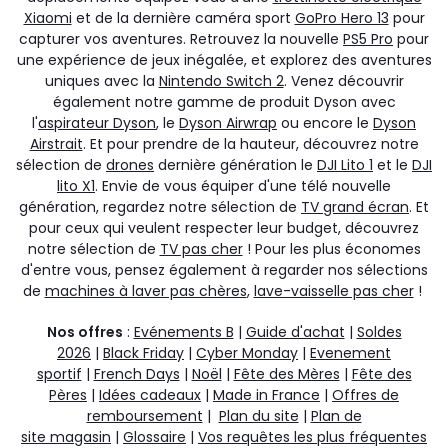
Xiaomi
et de la dernière caméra sport
GoPro Hero 13
pour
capturer vos aventures. Retrouvez la nouvelle
PS5 Pro
pour
une expérience de jeux inégalée, et explorez des aventures
uniques avec la
Nintendo Switch 2
. Venez découvrir
également notre gamme de produit Dyson avec
l'
aspirateur Dyson
, le
Dyson Airwrap
ou encore le
Dyson
Airstrait
. Et pour prendre de la hauteur, découvrez notre
sélection de
drones
dernière génération le
DJI Lito 1
et le
DJI
lito X1
. Envie de vous équiper d'une télé nouvelle
génération, regardez notre sélection de
TV grand écran
. Et
pour ceux qui veulent respecter leur budget, découvrez
notre sélection de
TV pas cher
! Pour les plus économes
d'entre vous, pensez également à regarder nos sélections
de
machines à laver pas chères
,
lave-vaisselle pas cher
!
Nos offres
:
Evénements B
|
Guide d'achat
|
Soldes
2026
|
Black Friday
|
Cyber Monday
|
Evenement
sportif
|
French Days
|
Noël
|
Fête des Mères
|
Fête des
Pères
|
Idées cadeaux
|
Made in France
|
Offres de
remboursement
|
Plan du site
|
Plan de
site magasin
|
Glossaire
|
Vos requêtes les plus fréquentes