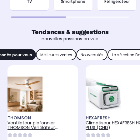
TV
Smartphone
Réfrigérateur
Tendances & suggestions
nouvelles passions en vue
onnés pour vous
Meilleures ventes
Nouveautés
La sélection B
THOMSON
HEXAFRESH
Ventilateur plafonnier
Climatiseur HEXAFRESH H
THOMSON Ventilateur
PLUS (CHD)
plafonnier avec lumière NOUR