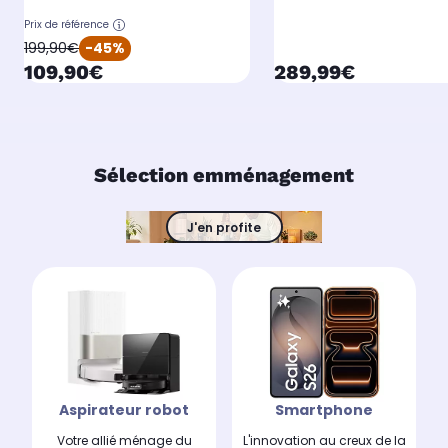
Prix de référence
oldPrice
199,90€
-45%
currentPrice
currentPrice
109,90€
289,99€
Sélection emménagement
J'en profite
Aspirateur robot
Smartphone
Votre allié ménage du
L'innovation au creux de la