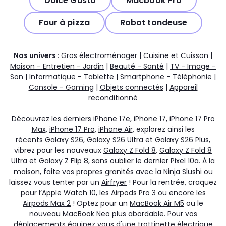
Dolce Gusto
Macbook Pro
Four à pizza
Robot tondeuse
Nos univers
:
Gros électroménager
|
Cuisine et Cuisson
|
Maison - Entretien - Jardin
|
Beauté - Santé
|
TV - Image -
Son
|
Informatique - Tablette
|
Smartphone - Téléphonie
|
Console - Gaming
|
Objets connectés
|
Appareil
reconditionné
Découvrez les derniers
iPhone 17e
,
iPhone 17
,
iPhone 17 Pro
Max
,
iPhone 17 Pro
,
iPhone Air
, explorez ainsi les
récents
Galaxy S26
,
Galaxy S26 Ultra
et
Galaxy S26 Plus
,
vibrez pour les nouveaux
Galaxy Z Fold 8
,
Galaxy Z Fold 8
Ultra
et
Galaxy Z Flip 8
, sans oublier le dernier
Pixel 10a
. À la
maison, faite vos propres granités avec la
Ninja Slushi
ou
laissez vous tenter par un
Airfryer
! Pour la rentrée, craquez
pour l’
Apple Watch 10
, les
Airpods Pro 3
ou encore les
Airpods Max 2
! Optez pour un
MacBook Air M5
ou le
nouveau
MacBook Neo
plus abordable. Pour vos
déplacements équipez vous d'une
trottinette électrique