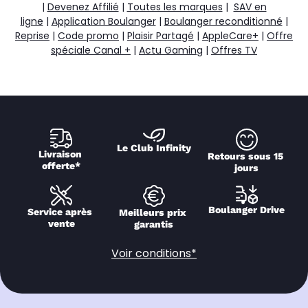
|
Devenez Affilié
|
Toutes les marques
|
SAV en
ligne
|
Application Boulanger
|
Boulanger reconditionné
|
Reprise
|
Code promo
|
Plaisir Partagé
|
AppleCare+
|
Offre
spéciale Canal +
|
Actu Gaming
|
Offres TV
Le Club Infinity
Livraison 
Retours sous 15 
offerte*
jours
Boulanger Drive
Service après 
Meilleurs prix 
vente
garantis
Voir conditions*