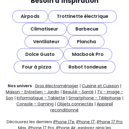
Besoin d’inspiration
Airpods
Trottinette électrique
Climatiseur
Barbecue
Ventilateur
Plancha
Dolce Gusto
Macbook Pro
Four à pizza
Robot tondeuse
Nos univers
:
Gros électroménager
|
Cuisine et Cuisson
|
Maison - Entretien - Jardin
|
Beauté - Santé
|
TV - Image -
Son
|
Informatique - Tablette
|
Smartphone - Téléphonie
|
Console - Gaming
|
Objets connectés
|
Appareil
reconditionné
Découvrez les derniers
iPhone 17e
,
iPhone 17
,
iPhone 17 Pro
Max
,
iPhone 17 Pro
,
iPhone Air
, explorez ainsi les