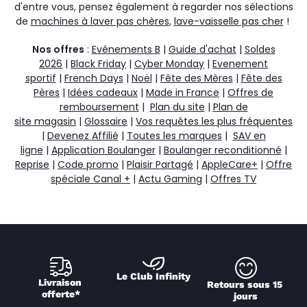
d'entre vous, pensez également à regarder nos sélections
de
machines à laver pas chères
,
lave-vaisselle pas cher
!
Nos offres
:
Evénements B
|
Guide d'achat
|
Soldes
2026
|
Black Friday
|
Cyber Monday
|
Evenement
sportif
|
French Days
|
Noël
|
Fête des Mères
|
Fête des
Pères
|
Idées cadeaux
|
Made in France
|
Offres de
remboursement
|
Plan du site
|
Plan de
site magasin
|
Glossaire
|
Vos requêtes les plus fréquentes
|
Devenez Affilié
|
Toutes les marques
|
SAV en
ligne
|
Application Boulanger
|
Boulanger reconditionné
|
Reprise
|
Code promo
|
Plaisir Partagé
|
AppleCare+
|
Offre
spéciale Canal +
|
Actu Gaming
|
Offres TV
Le Club Infinity
Livraison 
Retours sous 15 
offerte*
jours