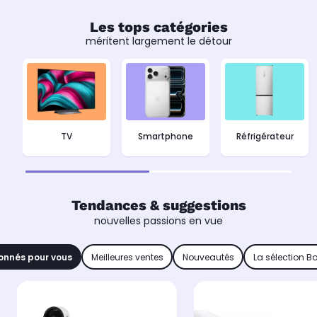
Les tops catégories
méritent largement le détour
TV
Smartphone
Réfrigérateur
Tendances & suggestions
nouvelles passions en vue
onnés pour vous
Meilleures ventes
Nouveautés
La sélection B