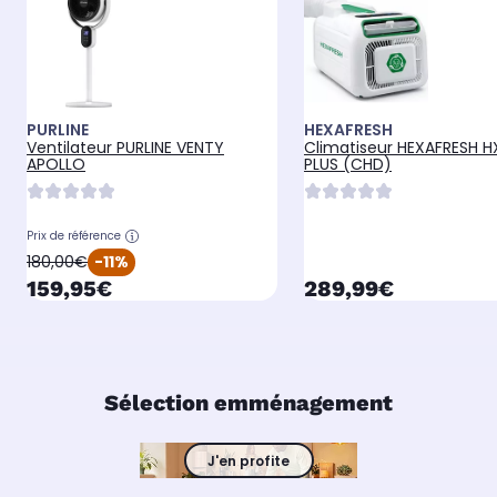
PURLINE
HEXAFRESH
Ventilateur PURLINE VENTY
Climatiseur HEXAFRESH H
APOLLO
PLUS (CHD)
Prix de référence
oldPrice
180,00€
-11%
currentPrice
currentPrice
159,95€
289,99€
Sélection emménagement
J'en profite