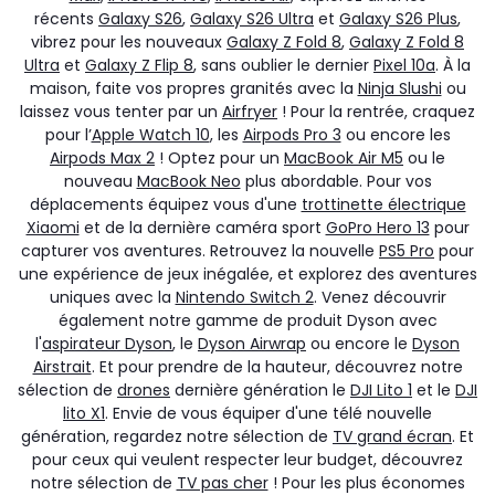
récents
Galaxy S26
,
Galaxy S26 Ultra
et
Galaxy S26 Plus
,
vibrez pour les nouveaux
Galaxy Z Fold 8
,
Galaxy Z Fold 8
Ultra
et
Galaxy Z Flip 8
, sans oublier le dernier
Pixel 10a
. À la
maison, faite vos propres granités avec la
Ninja Slushi
ou
laissez vous tenter par un
Airfryer
! Pour la rentrée, craquez
pour l’
Apple Watch 10
, les
Airpods Pro 3
ou encore les
Airpods Max 2
! Optez pour un
MacBook Air M5
ou le
nouveau
MacBook Neo
plus abordable. Pour vos
déplacements équipez vous d'une
trottinette électrique
Xiaomi
et de la dernière caméra sport
GoPro Hero 13
pour
capturer vos aventures. Retrouvez la nouvelle
PS5 Pro
pour
une expérience de jeux inégalée, et explorez des aventures
uniques avec la
Nintendo Switch 2
. Venez découvrir
également notre gamme de produit Dyson avec
l'
aspirateur Dyson
, le
Dyson Airwrap
ou encore le
Dyson
Airstrait
. Et pour prendre de la hauteur, découvrez notre
sélection de
drones
dernière génération le
DJI Lito 1
et le
DJI
lito X1
. Envie de vous équiper d'une télé nouvelle
génération, regardez notre sélection de
TV grand écran
. Et
pour ceux qui veulent respecter leur budget, découvrez
notre sélection de
TV pas cher
! Pour les plus économes