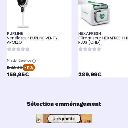
PURLINE
HEXAFRESH
Ventilateur PURLINE VENTY
Climatiseur HEXAFRESH H
APOLLO
PLUS (CHD)
Prix de référence
oldPrice
180,00€
-11%
currentPrice
currentPrice
159,95€
289,99€
Sélection emménagement
J'en profite