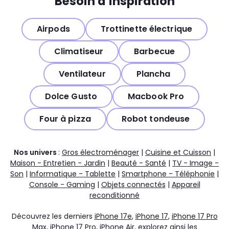
Besoin d’inspiration
Airpods
Trottinette électrique
Climatiseur
Barbecue
Ventilateur
Plancha
Dolce Gusto
Macbook Pro
Four à pizza
Robot tondeuse
Nos univers
:
Gros électroménager
|
Cuisine et Cuisson
|
Maison - Entretien - Jardin
|
Beauté - Santé
|
TV - Image -
Son
|
Informatique - Tablette
|
Smartphone - Téléphonie
|
Console - Gaming
|
Objets connectés
|
Appareil
reconditionné
Découvrez les derniers
iPhone 17e
,
iPhone 17
,
iPhone 17 Pro
Max
,
iPhone 17 Pro
,
iPhone Air
, explorez ainsi les