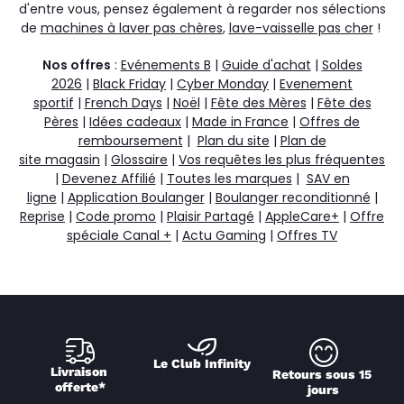
d'entre vous, pensez également à regarder nos sélections
de
machines à laver pas chères
,
lave-vaisselle pas cher
!
Nos offres
:
Evénements B
|
Guide d'achat
|
Soldes
2026
|
Black Friday
|
Cyber Monday
|
Evenement
sportif
|
French Days
|
Noël
|
Fête des Mères
|
Fête des
Pères
|
Idées cadeaux
|
Made in France
|
Offres de
remboursement
|
Plan du site
|
Plan de
site magasin
|
Glossaire
|
Vos requêtes les plus fréquentes
|
Devenez Affilié
|
Toutes les marques
|
SAV en
ligne
|
Application Boulanger
|
Boulanger reconditionné
|
Reprise
|
Code promo
|
Plaisir Partagé
|
AppleCare+
|
Offre
spéciale Canal +
|
Actu Gaming
|
Offres TV
Le Club Infinity
Livraison 
Retours sous 15 
offerte*
jours