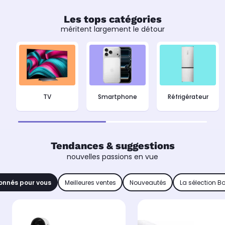
Les tops catégories
méritent largement le détour
TV
Smartphone
Réfrigérateur
Tendances & suggestions
nouvelles passions en vue
onnés pour vous
Meilleures ventes
Nouveautés
La sélection B