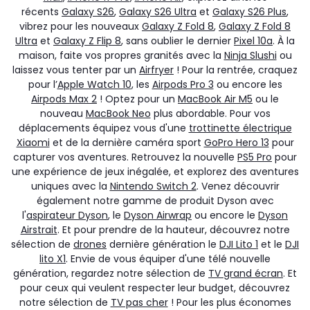
récents
Galaxy S26
,
Galaxy S26 Ultra
et
Galaxy S26 Plus
,
vibrez pour les nouveaux
Galaxy Z Fold 8
,
Galaxy Z Fold 8
Ultra
et
Galaxy Z Flip 8
, sans oublier le dernier
Pixel 10a
. À la
maison, faite vos propres granités avec la
Ninja Slushi
ou
laissez vous tenter par un
Airfryer
! Pour la rentrée, craquez
pour l’
Apple Watch 10
, les
Airpods Pro 3
ou encore les
Airpods Max 2
! Optez pour un
MacBook Air M5
ou le
nouveau
MacBook Neo
plus abordable. Pour vos
déplacements équipez vous d'une
trottinette électrique
Xiaomi
et de la dernière caméra sport
GoPro Hero 13
pour
capturer vos aventures. Retrouvez la nouvelle
PS5 Pro
pour
une expérience de jeux inégalée, et explorez des aventures
uniques avec la
Nintendo Switch 2
. Venez découvrir
également notre gamme de produit Dyson avec
l'
aspirateur Dyson
, le
Dyson Airwrap
ou encore le
Dyson
Airstrait
. Et pour prendre de la hauteur, découvrez notre
sélection de
drones
dernière génération le
DJI Lito 1
et le
DJI
lito X1
. Envie de vous équiper d'une télé nouvelle
génération, regardez notre sélection de
TV grand écran
. Et
pour ceux qui veulent respecter leur budget, découvrez
notre sélection de
TV pas cher
! Pour les plus économes